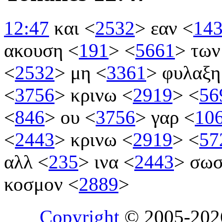
12:47
και
<
2532
>
εαν
<
14
ακουση
<
191
>
<
5661
>
τω
<
2532
>
μη
<
3361
>
φυλαξ
<
3756
>
κρινω
<
2919
>
<
56
<
846
>
ου
<
3756
>
γαρ
<
10
<
2443
>
κρινω
<
2919
>
<
57
αλλ
<
235
>
ινα
<
2443
>
σω
κοσμον
<
2889
>
Copyright
© 2005-20