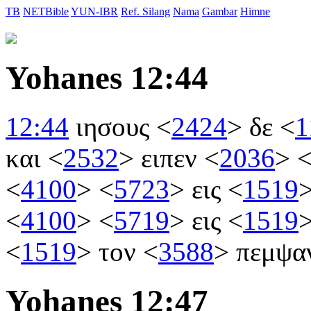
TB
NETBible
YUN-IBR
Ref. Silang
Nama
Gambar
Himne
Yohanes 12:44
12:44
ιησους
<
2424
>
δε
<
1
και
<
2532
>
ειπεν
<
2036
>
<
4100
>
<
5723
>
εις
<
1519
<
4100
>
<
5719
>
εις
<
1519
<
1519
>
τον
<
3588
>
πεμψα
Yohanes 12:47