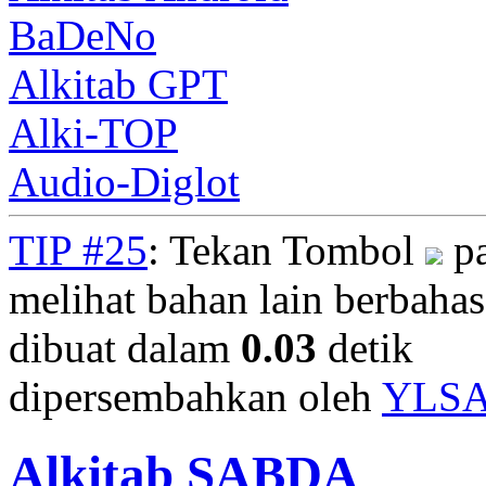
BaDeNo
Alkitab GPT
Alki-TOP
Audio-Diglot
TIP #25
: Tekan Tombol
pa
melihat bahan lain berbahasa
dibuat dalam
0.03
detik
dipersembahkan oleh
YLS
Alkitab SABDA