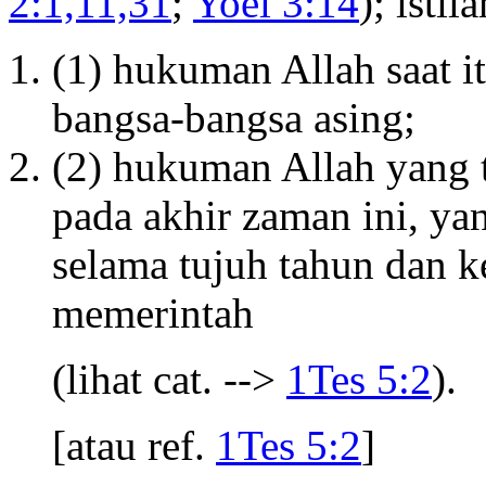
2:1,11,31
;
Yoel 3:14
); isti
(1) hukuman Allah saat i
bangsa-bangsa asing;
(2) hukuman Allah yang t
pada akhir zaman ini, y
selama tujuh tahun dan 
memerintah
(lihat cat. -->
1Tes 5:2
).
[atau ref.
1Tes 5:2
]