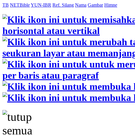
TB
NETBible
YUN-IBR
Ref. Silang
Nama
Gambar
Himne