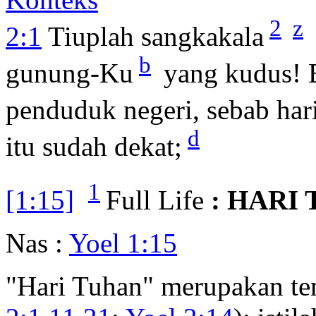
2
z
2:1
Tiuplah sangkakala
b
gunung-Ku
yang kudus! B
penduduk negeri, sebab h
d
itu sudah dekat;
1
[1:15]
Full Life
: HARI
Nas :
Yoel 1:15
"Hari Tuhan" merupakan tem