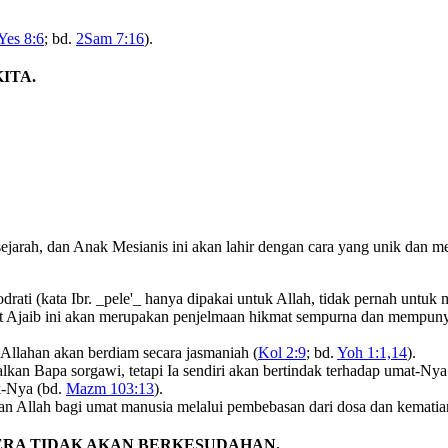
Yes 8:6
; bd.
2Sam 7:16
).
ITA.
m sejarah, dan Anak Mesianis ini akan lahir dengan cara yang unik da
odrati (kata Ibr. _pele'_ hanya dipakai untuk Allah, tidak pernah untuk
at Ajaib ini akan merupakan penjelmaan hikmat sempurna dan mempunya
Allahan akan berdiam secara jasmaniah (
Kol 2:9
; bd.
Yoh 1:1,14
).
an Bapa sorgawi, tetapi Ia sendiri akan bertindak terhadap umat-Nya
k-Nya (bd.
Mazm 103:13
).
 Allah bagi umat manusia melalui pembebasan dari dosa dan kematia
ERA TIDAK AKAN BERKESUDAHAN.