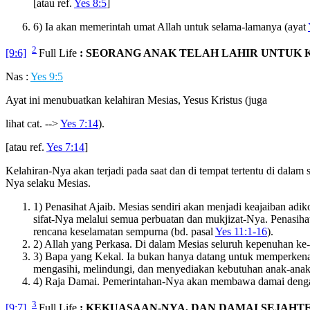
[atau ref.
Yes 8:5
]
6) Ia akan memerintah umat Allah untuk selama-lamanya (ayat
2
[9:6]
Full Life
: SEORANG ANAK TELAH LAHIR UNTUK K
Nas :
Yes 9:5
Ayat ini menubuatkan kelahiran Mesias, Yesus Kristus (juga
lihat cat. -->
Yes 7:14
).
[atau ref.
Yes 7:14
]
Kelahiran-Nya akan terjadi pada saat dan di tempat tertentu di dala
Nya selaku Mesias.
1) Penasihat Ajaib. Mesias sendiri akan menjadi keajaiban adik
sifat-Nya melalui semua perbuatan dan mukjizat-Nya. Penasih
rencana keselamatan sempurna (bd. pasal
Yes 11:1-16
).
2) Allah yang Perkasa. Di dalam Mesias seluruh kepenuhan ke-
3) Bapa yang Kekal. Ia bukan hanya datang untuk memperkenalk
mengasihi, melindungi, dan menyediakan kebutuhan anak-ana
4) Raja Damai. Pemerintahan-Nya akan membawa damai dengan
3
[9:7]
Full Life
: KEKUASAAN-NYA, DAN DAMAI SEJAHT