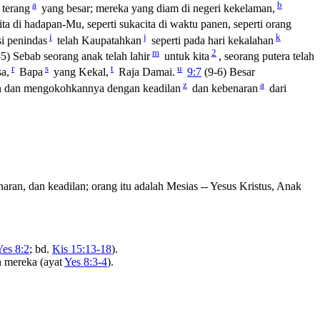
a
b
 terang
yang besar; mereka yang diam di negeri kekelaman,
ta di hadapan-Mu, seperti sukacita di waktu panen, seperti orang
i
j
k
si penindas
telah Kaupatahkan
seperti pada hari kekalahan
m
2
5) Sebab seorang anak telah lahir
untuk kita
, seorang putera telah
r
s
t
u
a,
Bapa
yang Kekal,
Raja Damai.
9:7
(9-6) Besar
z
a
an dan mengokohkannya dengan keadilan
dan kebenaran
dari
aran, dan keadilan; orang itu adalah Mesias -- Yesus Kristus, Anak
Yes 8:2
; bd.
Kis 15:13-18
).
 mereka (ayat
Yes 8:3-4
).