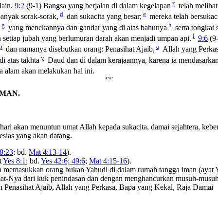
z
lain.
9:2
(9-1) Bangsa yang berjalan di dalam kegelapan
telah melihat
d
e
anyak sorak-sorak,
dan sukacita yang besar;
mereka telah bersukaci
g
h
yang menekannya dan gandar yang di atas bahunya
serta tongkat 
l
n setiap jubah yang berlumuran darah akan menjadi umpan api.
9:6
(9-
p
q
dan namanya disebutkan orang: Penasihat Ajaib,
Allah yang Perkas
y
di atas takhta
Daud dan di dalam kerajaannya, karena ia mendasark
lam akan melakukan hal ini.
AMAN.
hari akan menuntun umat Allah kepada sukacita, damai sejahtera, keben
esias yang akan datang.
:8:23
; bd.
Mat 4:13-14
).
t
Yes 8:1
; bd.
Yes 42:6; 49:6
;
Mat 4:15-16
).
an memasukkan orang bukan Yahudi di dalam rumah tangga iman (ayat
at-Nya dari kuk penindasan dan dengan menghancurkan musuh-musuh
an Penasihat Ajaib, Allah yang Perkasa, Bapa yang Kekal, Raja Damai