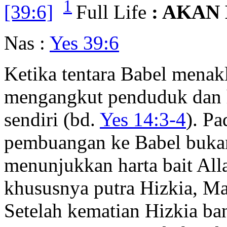
1
[39:6]
Full Life
: AKAN
Nas :
Yes 39:6
Ketika tentara Babel mena
mengangkut penduduk dan h
sendiri (bd.
Yes 14:3-4
). P
pembuangan ke Babel bukan
menunjukkan harta bait Alla
khususnya putra Hizkia, Ma
Setelah kematian Hizkia b