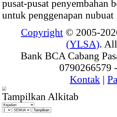
pusat-pusat penyembahan be
untuk penggenapan nubuat i
Copyright
© 2005-20
(YLSA)
. Al
Bank BCA Cabang Pasar
0790266579 - 
Kontak
|
Pa
Tampilkan Alkitab