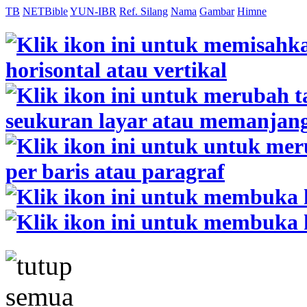
TB
NETBible
YUN-IBR
Ref. Silang
Nama
Gambar
Himne