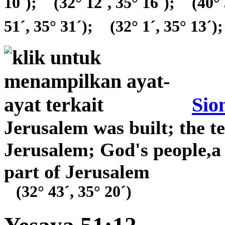
10´);
(32° 12´, 35° 16´);
(40° 
51´, 35° 31´);
(32° 1´, 35° 13´);
Sio
Jerusalem was built; the te
Jerusalem; God's people,a 
part of Jerusalem
(32° 43´, 35° 20´)