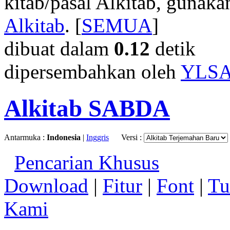
kitab/pasal Alkitab, gunak
Alkitab
. [
SEMUA
]
dibuat dalam
0.12
detik
dipersembahkan oleh
YLS
Alkitab SABDA
Antarmuka :
Indonesia
|
Inggris
Versi :
Pencarian Khusus
Download
|
Fitur
|
Font
|
Tu
Kami