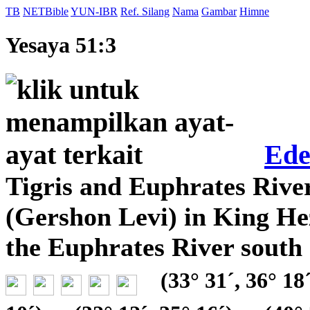
TB
NETBible
YUN-IBR
Ref. Silang
Nama
Gambar
Himne
Yesaya 51:3
Ed
Tigris and Euphrates Rive
(Gershon Levi) in King Hez
the Euphrates River south
(33° 31´, 36° 18´