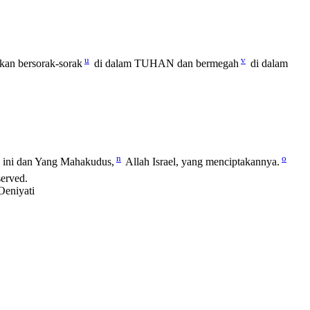
u
v
kan bersorak-sorak
di dalam TUHAN dan bermegah
di dalam
n
o
ni dan Yang Mahakudus,
Allah Israel, yang menciptakannya.
served.
Oeniyati