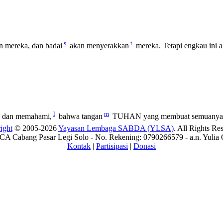
s
t
n mereka, dan badai
akan menyerakkan
mereka. Tetapi engkau ini a
l
m
 dan memahami,
bahwa tangan
TUHAN yang membuat semuanya i
ight
© 2005-2026
Yayasan Lembaga SABDA (YLSA)
. All Rights Re
A Cabang Pasar Legi Solo - No. Rekening: 0790266579 - a.n. Yulia 
Kontak
|
Partisipasi
|
Donasi