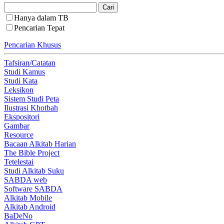
Hanya dalam TB
Pencarian Tepat
Pencarian Khusus
Tafsiran/Catatan
Studi Kamus
Studi Kata
Leksikon
Sistem Studi Peta
Ilustrasi Khotbah
Ekspositori
Gambar
Resource
Bacaan Alkitab Harian
The Bible Project
Tetelestai
Studi Alkitab Suku
SABDA web
Software SABDA
Alkitab Mobile
Alkitab Android
BaDeNo