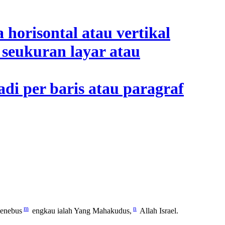
m
n
enebus
engkau ialah Yang Mahakudus,
Allah Israel.