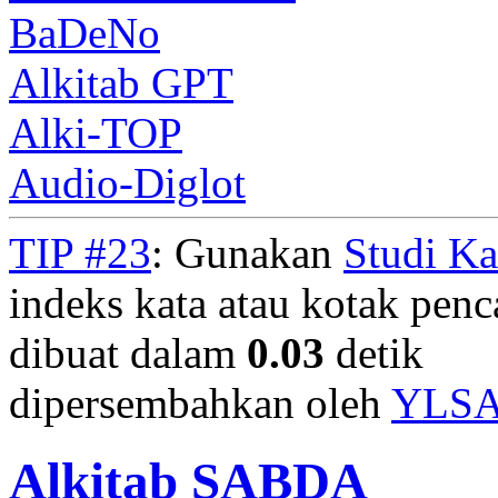
BaDeNo
Alkitab GPT
Alki-TOP
Audio-Diglot
TIP #23
: Gunakan
Studi K
indeks kata atau kotak penca
dibuat dalam
0.03
detik
dipersembahkan oleh
YLS
Alkitab SABDA