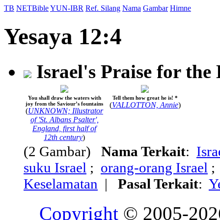
TB
NETBible
YUN-IBR
Ref. Silang
Nama
Gambar
Himne
Yesaya 12:4
Israel's Praise for the
You shall draw the waters with
Tell them how great he is! *
joy from the Saviour’s fountains
(
VALLOTTON, Annie
)
(
UNKNOWN; Illustrator
of 'St. Albans Psalter',
England, first half of
12th century
)
(2 Gambar)
Nama Terkait
:
Isra
suku Israel
;
orang-orang Israel
Keselamatan
|
Pasal Terkait
:
Y
Copyright
© 2005-20