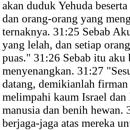
akan duduk
Yehuda beserta 
dan orang-orang yang men
ternaknya.
31:25
Sebab Aku
yang lelah,
dan setiap oran
puas."
31:26
Sebab itu aku
menyenangkan.
31:27
"Ses
datang,
demikianlah firma
melimpahi
kaum Israel dan
manusia dan benih hewan.
berjaga-jaga
atas mereka un