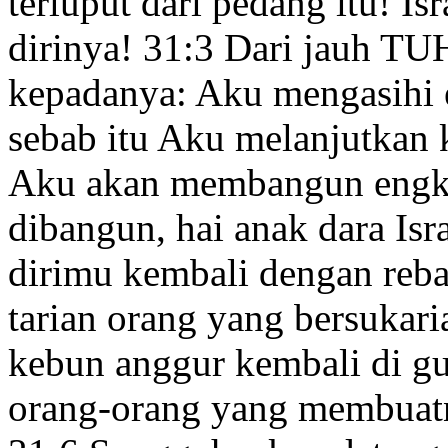
terluput dari pedang itu! Isr
dirinya!
31:3
Dari jauh TU
kepadanya: Aku mengasihi
sebab itu Aku melanjutkan
k
Aku akan membangun
engk
dibangun, hai anak dara
Isr
dirimu kembali dengan reb
tarian
orang yang bersukari
kebun anggur kembali di g
orang-orang yang membuat