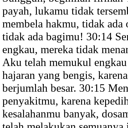
payah, lukamu tidak terse
membela hakmu,
tidak ada 
tidak ada bagimu!
30:14
Se
engkau, mereka tidak mena
Aku telah memukul engkau
hajaran yang bengis,
karena
berjumlah besar.
30:15
Meng
penyakitmu, karena kepedi
kesalahanmu banyak, dosam
telah melakukan semuanya 