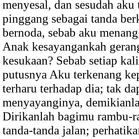
menyesal, dan sesudah aku 
pinggang sebagai tanda be
bernoda, sebab aku menan
Anak kesayangankah gerang
kesukaan? Sebab setiap kal
putusnya Aku terkenang
kep
terharu terhadap dia; tak d
menyayanginya,
demikianl
Dirikanlah bagimu rambu-r
tanda-tanda jalan;
perhatika