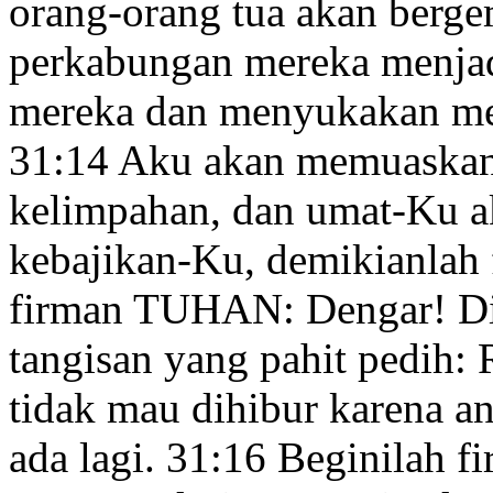
orang-orang tua akan berg
perkabungan
mereka menjad
mereka dan menyukakan
me
31:14
Aku akan memuaska
kelimpahan, dan umat-Ku a
kebajikan-Ku,
demikianlah
firman TUHAN: Dengar! D
tangisan yang pahit pedih:
tidak mau dihibur
karena an
ada lagi.
31:16
Beginilah f