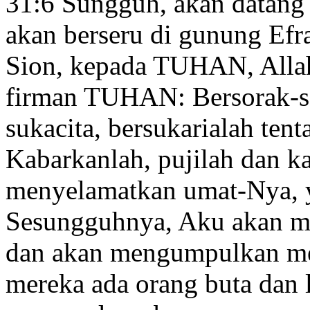
31:6
Sungguh, akan datang 
akan berseru di gunung Efra
Sion, kepada TUHAN, Alla
firman TUHAN: Bersorak-s
sukacita, bersukarialah te
Kabarkanlah, pujilah dan 
menyelamatkan
umat-Nya, y
Sesungguhnya, Aku akan me
dan akan mengumpulkan
me
mereka ada orang buta
dan 