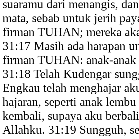
suaramu dari menangis, da
mata,
sebab untuk jerih pay
firman TUHAN; mereka aka
31:17
Masih ada harapan
un
firman TUHAN: anak-anak
31:18
Telah Kudengar sung
Engkau telah menghajar
aku
hajaran, seperti anak lembu
kembali,
supaya aku berbal
Allahku.
31:19
Sungguh, se