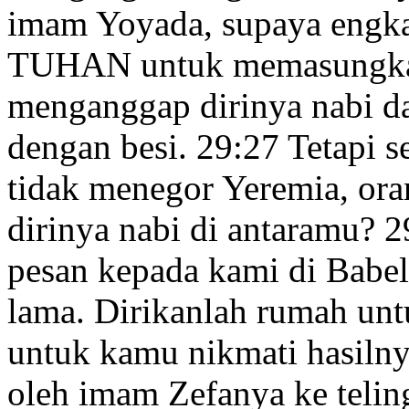
imam Yoyada, supaya engk
TUHAN untuk memasungk
menganggap dirinya nabi da
dengan besi.
29:27
Tetapi s
tidak menegor Yeremia, or
dirinya nabi di antaramu?
2
pesan
kepada kami di Babe
lama.
Dirikanlah
rumah untu
untuk kamu nikmati hasiln
oleh imam Zefanya
ke telin