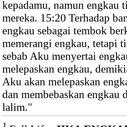
kepadamu, namun engkau ti
mereka.
15:20
Terhadap ban
engkau sebagai tembok
berk
memerangi engkau, tetapi 
sebab Aku menyertai engka
melepaskan engkau,
demiki
Aku akan melepaskan
engka
dan membebaskan
engkau d
lalim.
"
1