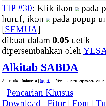
TIP #30
: Klik ikon
pada p
huruf, ikon
pada popup un
[
SEMUA
]
dibuat dalam
0.05
detik
dipersembahkan oleh
YLS
Alkitab SABDA
Antarmuka :
Indonesia
|
Inggris
Versi :
Pencarian Khusus
Download
|
Fitur
|
Font
|
Tu