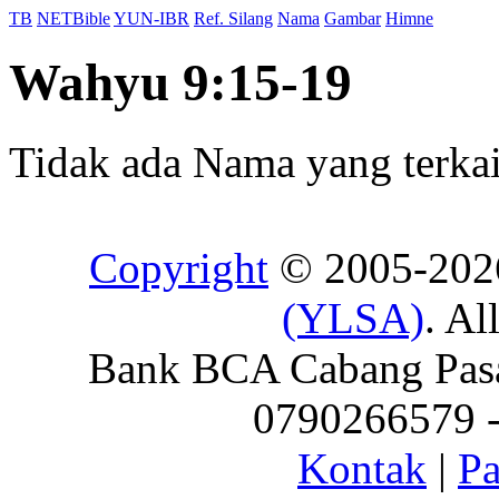
TB
NETBible
YUN-IBR
Ref. Silang
Nama
Gambar
Himne
Wahyu 9:15-19
Tidak ada Nama yang terkait
Copyright
© 2005-20
(YLSA)
. Al
Bank BCA Cabang Pasar
0790266579 - 
Kontak
|
Pa