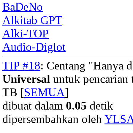
BaDeNo
Alkitab GPT
Alki-TOP
Audio-Diglot
TIP #18
: Centang "Hanya 
Universal
untuk pencarian t
TB [
SEMUA
]
dibuat dalam
0.05
detik
dipersembahkan oleh
YLS