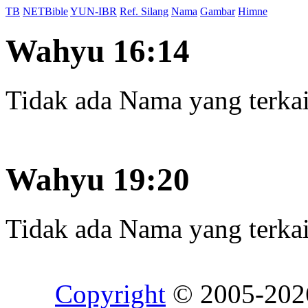
TB
NETBible
YUN-IBR
Ref. Silang
Nama
Gambar
Himne
Wahyu 16:14
Tidak ada Nama yang terkait
Wahyu 19:20
Tidak ada Nama yang terkait
Copyright
© 2005-20