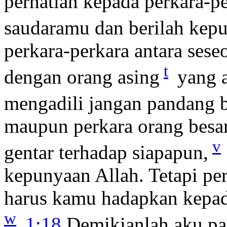
perhatian kepada perkara-pe
saudaramu dan berilah kep
perkara-perkara antara ses
t
dengan orang asing
yang 
mengadili jangan pandang b
maupun perkara orang besa
v
gentar terhadap siapapun,
kepunyaan Allah. Tetapi per
harus kamu hadapkan kepa
w
1:18
Demikianlah aku pa