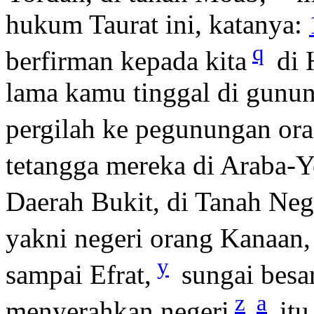
hukum Taurat ini, katanya:
q
berfirman kepada kita
di 
lama kamu tinggal di gunun
pergilah ke pegunungan or
tetangga mereka di Araba-Y
Daerah Bukit, di Tanah Ne
yakni negeri orang Kanaan,
y
sampai Efrat,
sungai besar
z
a
menyerahkan negeri
itu