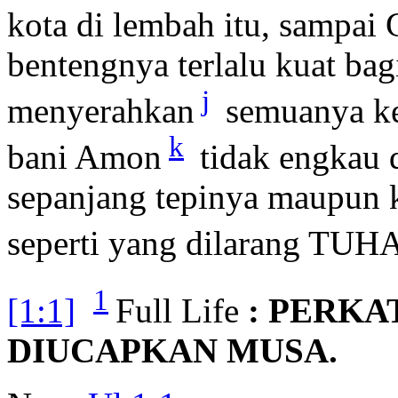
kota di lembah itu, sampai 
bentengnya terlalu kuat bag
j
menyerahkan
semuanya ke
k
bani Amon
tidak engkau d
sepanjang tepinya maupun k
seperti yang dilarang TUH
1
[1:1]
Full Life
: PERK
DIUCAPKAN MUSA.