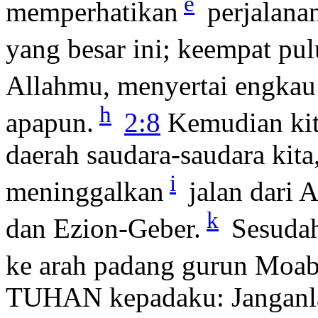
e
memperhatikan
perjalana
yang besar ini; keempat pu
Allahmu, menyertai engkau
h
apapun.
2:8
Kemudian kita
daerah saudara-saudara kita
i
meninggalkan
jalan dari 
k
dan Ezion-Geber.
Sesudah 
ke arah padang gurun Moab
TUHAN kepadaku: Janganl