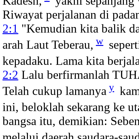
Kadesh,
yakni sepanjang 
Riwayat perjalanan di pada
2:1
"Kemudian kita balik da
w
arah Laut Teberau,
seper
kepadaku. Lama kita berjala
2:2
Lalu berfirmanlah TUH
y
Telah cukup lamanya
kamu
ini, beloklah sekarang ke ut
bangsa itu, demikian: Seben
melalui daerah saudara-sau