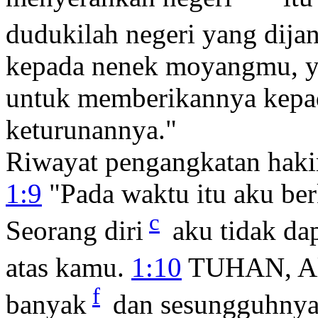
dudukilah negeri yang di
kepada nenek moyangmu, y
untuk memberikannya kepa
keturunannya."
Riwayat pengangkatan hak
1:9
"Pada waktu itu aku be
c
Seorang diri
aku tidak da
atas kamu.
1:10
TUHAN, All
f
banyak
dan sesungguhnya,