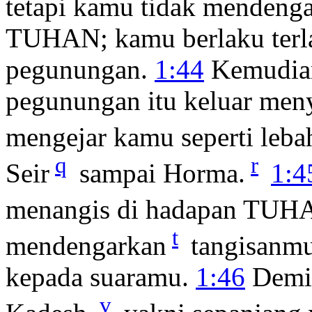
tetapi kamu tidak mendeng
TUHAN; kamu berlaku terla
pegunungan.
1:44
Kemudian
pegunungan itu keluar men
mengejar kamu seperti leba
q
r
Seir
sampai Horma.
1:4
menangis di hadapan TUH
t
mendengarkan
tangisanmu
kepada suaramu.
1:46
Demik
v