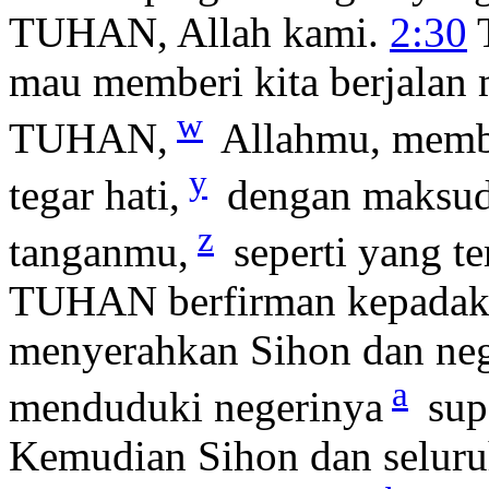
TUHAN, Allah kami.
2:30
T
mau memberi kita berjalan 
w
TUHAN,
Allahmu, membu
y
tegar hati,
dengan maksud
z
tanganmu,
seperti yang te
TUHAN berfirman kepadaku
menyerahkan Sihon dan neg
a
menduduki negerinya
sup
Kemudian Sihon dan seluru