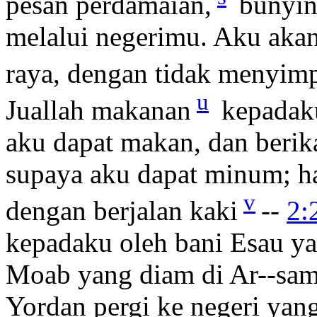
pesan perdamaian,
bunyin
melalui negerimu. Aku akan 
raya, dengan tidak menyimp
u
Juallah makanan
kepadaku
aku dapat makan, dan berik
supaya aku dapat minum; ha
v
dengan berjalan kaki
--
2:
kepadaku oleh bani Esau ya
Moab yang diam di Ar--sam
Yordan pergi ke negeri yan