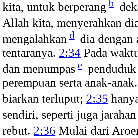
b
kita, untuk berperang
dek
Allah kita, menyerahkan di
d
mengalahkan
dia dengan 
tentaranya.
2:34
Pada waktu 
e
dan menumpas
penduduk s
perempuan serta anak-anak.
biarkan terluput;
2:35
hany
sendiri, seperti juga jarahan
rebut.
2:36
Mulai dari Aroer