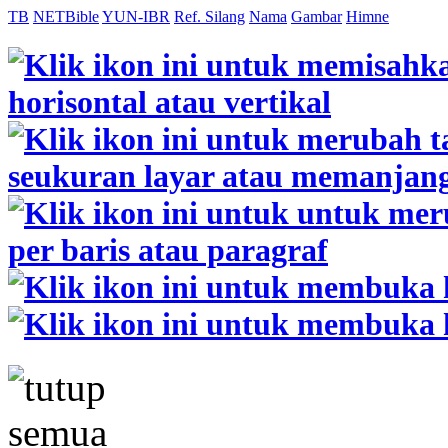
TB
NETBible
YUN-IBR
Ref. Silang
Nama
Gambar
Himne