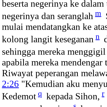
beserta negerinya ke dala
m
negerinya dan seranglah
mulai mendatangkan ke atas
n
kolong langit keseganan
d
sehingga mereka menggigil
apabila mereka mendengar 
Riwayat peperangan melawa
2:26
"Kemudian aku menyur
q
r
Kedemot
kepada Sihon,
s