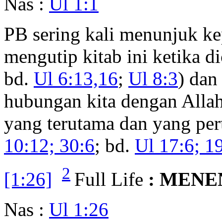
Nas :
Ul 1:1
PB sering kali menunjuk ke
mengutip kitab ini ketika di
bd.
Ul 6:13,16
;
Ul 8:3
) dan
hubungan kita dengan Alla
yang terutama dan yang per
10:12; 30:6
; bd.
Ul 17:6; 1
2
[1:26]
Full Life
: MENE
Nas :
Ul 1:26