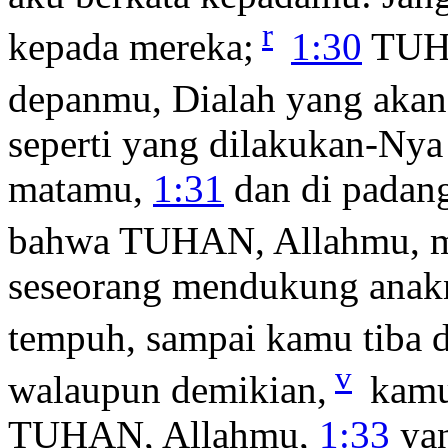
r
kepada mereka;
1:30
TUHA
depanmu, Dialah yang akan
seperti yang dilakukan-Nya
matamu,
1:31
dan di padang
bahwa TUHAN, Allahmu, 
seseorang mendukung anakn
tempuh, sampai kamu tiba d
v
walaupun demikian,
kamu
TUHAN, Allahmu,
1:33
yan