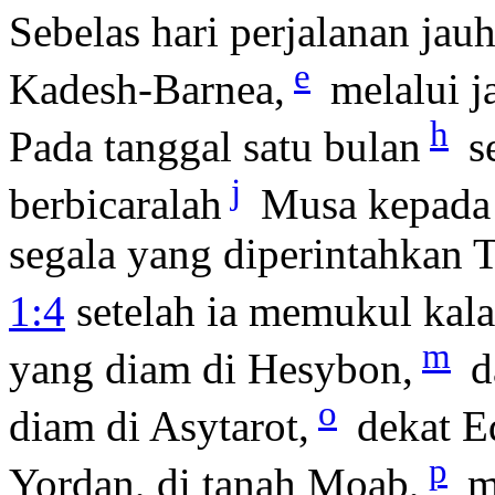
Sebelas hari perjalanan jau
e
Kadesh-Barnea,
melalui j
h
Pada tanggal satu bulan
se
j
berbicaralah
Musa kepada o
segala yang diperintahka
1:4
setelah ia memukul kala
m
yang diam di Hesybon,
d
o
diam di Asytarot,
dekat E
p
Yordan, di tanah Moab,
m