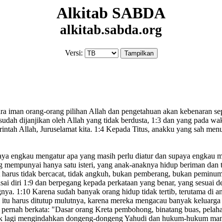
Alkitab SABDA
alkitab.sabda.org
Versi:
ra iman orang-orang pilihan Allah dan pengetahuan akan kebenaran
se
sudah dijanjikan oleh Allah yang tidak berdusta
,
1:3
dan yang pada wa
intah Allah,
Juruselamat
kita.
1:4
Kepada Titus,
anakku
yang sah menur
ya engkau mengatur apa yang masih perlu diatur dan supaya engkau 
 mempunyai hanya satu isteri
, yang anak-anaknya hidup beriman dan t
harus tidak bercacat
, tidak angkuh, bukan pemberang, bukan peminum,
ai diri
1:9
dan berpegang
kepada perkataan yang benar
, yang sesuai d
gnya.
1:10
Karena sudah banyak orang hidup tidak tertib, terutama di 
tu harus ditutup mulutnya, karena mereka mengacau banyak keluarga
 pernah berkata: "Dasar orang Kreta
pembohong, binatang buas, pelah
k lagi mengindahkan dongeng-dongeng
Yahudi dan hukum-hukum
manu