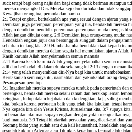
suci
;
tetapi bagi orang najis dan bagi orang tidak beriman suatupun ti
mereka menyangkal
Dia.
Mereka keji dan durhaka dan tidak sanggup 
Kewajiban orang tua, pemuda dan hamba
2:1
Tetapi engkau, beritakanlah apa yang sesuai dengan ajaran
yang s
Demikian juga perempuan-perempuan yang tua, hendaklah mereka hid
dengan demikian mendidik perempuan-perempuan muda
mengasihi s
Allah
jangan dihujat orang.
2:6
Demikian juga orang-orang muda;
nas
Hendaklah engkau jujur dan bersungguh-sungguh dalam pengajaran
sebarkan tentang kita.
2:9
Hamba-hamba hendaklah taat kepada tuanny
dengan demikian mereka dalam segala hal memuliakan
ajaran Allah, 
Kasih karunia Allah menyelamatkan semua manusia
2:11
Karena kasih karunia
Allah
yang menyelamatkan semua manusi
adil dan beribadah
di dalam dunia sekarang ini
2:13
dengan menantika
2:14
yang telah menyerahkan diri-Nya bagi kita
untuk membebaskan ki
Beritakanlah semuanya itu, nasihatilah dan yakinkanlah orang den
Pesan-pesan penutup
3:1
Ingatkanlah mereka supaya mereka tunduk pada pemerintah
dan o
bertengkar, hendaklah mereka selalu ramah dan bersikap lemah lemb
keinginan, hidup dalam kejahatan dan kedengkian, keji, saling memb
kita, bukan karena perbuatan baik yang telah kita lakukan,
tetapi kar
Nya kepada kita
oleh Yesus Kristus, Juruselamat kita,
3:7
supaya kita,
ini benar dan aku mau supaya engkau dengan yakin menguatkannya, 
bagi manusia.
3:9
Tetapi hindarilah
persoalan yang dicari-cari dan ya
Seorang bidat yang sudah satu dua kali kaunasihati, hendaklah engka
sesudah kukirim Artemas atau Tikhikus
kepadamu, berusahalah datang