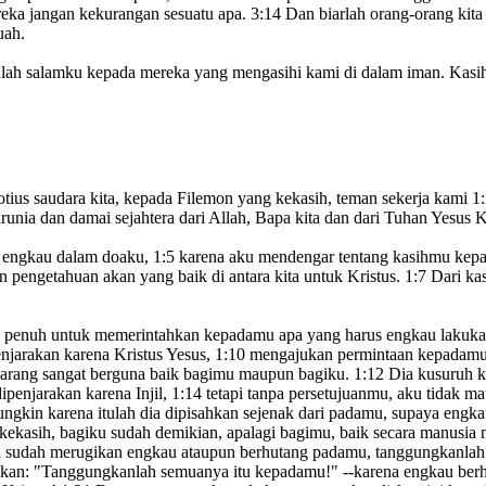
reka jangan kekurangan sesuatu apa.
3:14
Dan biarlah orang-orang kita
uah.
nlah salamku kepada mereka yang mengasihi kami di dalam iman.
Kasih
otius
saudara
kita, kepada Filemon yang kekasih, teman sekerja
kami
1
unia dan damai sejahtera dari Allah, Bapa kita dan dari Tuhan Yesus K
t engkau dalam doaku,
1:5
karena aku mendengar tentang kasihmu kep
 pengetahuan akan yang baik di antara kita untuk Kristus.
1:7
Dari kas
an penuh untuk memerintahkan kepadamu apa yang harus engkau lakuk
enjarakan
karena Kristus Yesus,
1:10
mengajukan permintaan kepadamu
ekarang sangat berguna baik bagimu maupun bagiku.
1:12
Dia kusuruh 
dipenjarakan
karena Injil,
1:14
tetapi tanpa persetujuanmu, aku tidak ma
gkin karena itulah dia dipisahkan sejenak dari padamu, supaya eng
kekasih
, bagiku sudah demikian, apalagi bagimu, baik secara manusi
 sudah merugikan engkau ataupun berhutang padamu, tanggungkanlah
kan: "Tanggungkanlah semuanya itu kepadamu!" --karena engkau berhu