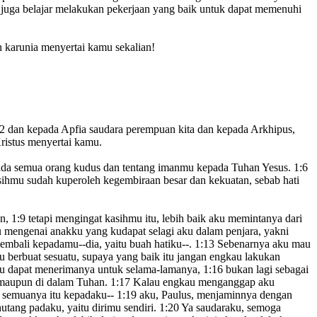
 juga belajar melakukan pekerjaan yang baik
untuk dapat memenuhi
 karunia menyertai kamu sekalian!
:2
dan kepada Apfia saudara perempuan kita dan kepada Arkhipus,
ristus
menyertai kamu.
ada semua orang kudus
dan tentang imanmu kepada Tuhan Yesus.
1:6
ihmu sudah kuperoleh kegembiraan besar dan kekuatan,
sebab hati
an,
1:9
tetapi mengingat kasihmu itu, lebih baik aku memintanya dari
 mengenai anakku
yang kudapat selagi aku dalam penjara,
yakni
kembali kepadamu
--dia, yaitu buah hatiku--.
1:13
Sebenarnya aku mau
u berbuat sesuatu, supaya yang baik itu jangan engkau lakukan
kau dapat menerimanya untuk selama-lamanya,
1:16
bukan lagi sebagai
a maupun di dalam Tuhan.
1:17
Kalau engkau menganggap aku
 semuanya itu kepadaku
--
1:19
aku, Paulus, menjaminnya dengan
tang padaku, yaitu dirimu sendiri.
1:20
Ya saudaraku, semoga