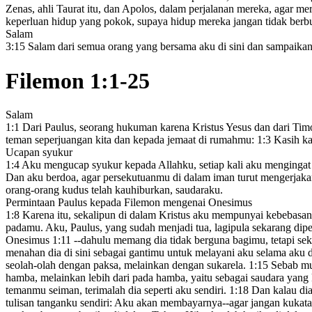
Zenas, ahli Taurat itu, dan Apolos,
dalam perjalanan mereka, agar me
keperluan hidup yang pokok, supaya hidup mereka jangan tidak berb
Salam
3:15
Salam dari semua orang yang bersama aku di sini dan sampaika
Filemon 1:1-25
Salam
1:1
Dari Paulus, seorang hukuman
karena Kristus
Yesus dan dari Tim
teman seperjuangan
kita dan kepada jemaat di rumahmu
:
1:3
Kasih kar
Ucapan syukur
1:4
Aku mengucap syukur kepada Allahku,
setiap kali aku menginga
Dan aku berdoa, agar persekutuanmu di dalam iman turut mengerjakan
orang-orang kudus telah kauhiburkan,
saudaraku.
Permintaan Paulus kepada Filemon mengenai Onesimus
1:8
Karena itu, sekalipun di dalam Kristus aku mempunyai kebebas
padamu.
Aku, Paulus, yang sudah menjadi tua, lagipula sekarang dip
Onesimus
1:11
--dahulu memang dia tidak berguna bagimu, tetapi s
menahan dia di sini sebagai gantimu untuk melayani aku selama aku 
seolah-olah dengan paksa,
melainkan dengan sukarela.
1:15
Sebab mun
hamba, melainkan lebih dari pada hamba,
yaitu sebagai saudara
yang 
temanmu seiman,
terimalah dia seperti aku sendiri.
1:18
Dan kalau dia
tulisan tanganku
sendiri: Aku akan membayarnya--agar jangan kukata