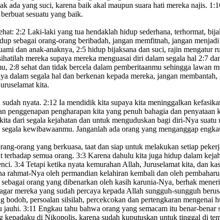
dak ada yang suci,
karena baik akal maupun suara hati mereka najis.
1:1
berbuat sesuatu yang baik.
ehat:
2:2
Laki-laki yang tua
hendaklah hidup sederhana
,
terhormat, bija
up sebagai orang-orang beribadah, jangan memfitnah,
jangan menjadi
uami dan anak-anaknya
,
2:5
hidup bijaksana
dan suci, rajin mengatur 
ihatilah mereka supaya mereka menguasai diri
dalam segala hal
2:7
dan
mu,
2:8
sehat dan tidak bercela dalam pemberitaanmu sehingga lawan me
a dalam segala hal
dan berkenan kepada mereka, jangan membantah,
Juruselamat
kita.
a
sudah nyata.
2:12
Ia mendidik kita supaya kita meninggalkan kefasika
n penggenapan pengharapan kita yang penuh bahagia
dan penyataan
k
ta dari segala kejahatan
dan untuk menguduskan
bagi diri-Nya suatu
gan segala kewibawaanmu. Janganlah ada orang yang menganggap engka
rang-orang yang berkuasa,
taat dan siap untuk melakukan setiap peker
ut terhadap semua orang.
3:3
Karena dahulu
kita juga hidup dalam kejah
enci.
3:4
Tetapi ketika nyata
kemurahan
Allah, Juruselamat
kita, dan k
ena rahmat-Nya
oleh permandian
kelahiran kembali
dan oleh pembaharu
 sebagai orang yang dibenarkan oleh kasih karunia-Nya,
berhak
meneri
agar mereka yang sudah percaya kepada Allah sungguh-sungguh berus
ng bodoh, persoalan silsilah, percekcokan dan pertengkaran
mengenai h
u jauhi
.
3:11
Engkau tahu bahwa orang yang semacam itu benar-benar s
 kepadaku di Nikopolis, karena sudah kuputuskan untuk tinggal di tem