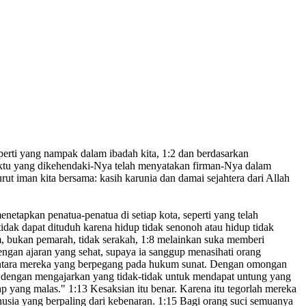
perti yang nampak dalam ibadah
kita
,
1:2
dan berdasarkan
ktu
yang dikehendaki-Nya telah menyatakan
firman-Nya dalam
ut iman kita bersama: kasih karunia dan damai sejahtera dari Allah
menetapkan penatua-penatua
di setiap kota, seperti yang telah
idak dapat dituduh karena hidup tidak senonoh atau hidup tidak
 bukan pemarah, tidak serakah,
1:8
melainkan suka memberi
engan ajaran
yang sehat, supaya ia sanggup menasihati orang
antara mereka yang berpegang pada hukum sunat.
Dengan omongan
dengan mengajarkan yang tidak-tidak untuk mendapat untung yang
ap yang malas."
1:13
Kesaksian itu benar. Karena itu tegorlah
mereka
sia yang berpaling dari kebenaran.
1:15
Bagi orang suci semuanya