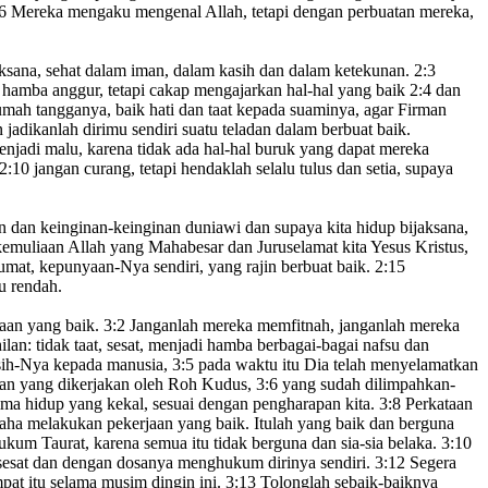
6
Mereka mengaku mengenal Allah, tetapi dengan perbuatan mereka,
ksana,
sehat dalam iman,
dalam kasih dan dalam ketekunan.
2:3
 hamba anggur
,
tetapi cakap mengajarkan hal-hal yang baik
2:4
dan
rumah tangganya,
baik hati dan taat kepada suaminya,
agar Firman
 jadikanlah dirimu sendiri suatu teladan
dalam berbuat baik.
njadi malu, karena tidak ada hal-hal buruk yang dapat mereka
2:10
jangan curang, tetapi hendaklah selalu tulus dan setia, supaya
n dan keinginan-keinginan
duniawi dan supaya kita hidup bijaksana,
emuliaan Allah yang Mahabesar dan Juruselamat kita Yesus Kristus,
 umat, kepunyaan-Nya sendiri,
yang rajin berbuat baik.
2:15
u rendah.
jaan yang baik.
3:2
Janganlah mereka memfitnah,
janganlah mereka
ilan: tidak taat, sesat, menjadi hamba berbagai-bagai nafsu dan
asih-Nya kepada manusia,
3:5
pada waktu itu Dia telah menyelamatkan
an
yang dikerjakan oleh Roh Kudus,
3:6
yang sudah dilimpahkan-
ma hidup yang kekal,
sesuai dengan pengharapan
kita.
3:8
Perkataan
aha melakukan pekerjaan yang baik.
Itulah yang baik dan berguna
ukum Taurat,
karena semua itu tidak berguna dan sia-sia belaka.
3:10
esat dan dengan dosanya menghukum dirinya sendiri.
3:12
Segera
pat itu selama musim dingin
ini.
3:13
Tolonglah sebaik-baiknya