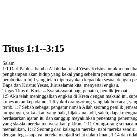
Titus 1:1--3:15
Salam
1:1
Dari Paulus, hamba Allah
dan rasul
Yesus Kristus untuk memeliha
pengharapan akan hidup yang kekal
yang sebelum permulaan zaman
pemberitaan Injil yang telah dipercayakan kepadaku
sesuai dengan per
Bapa dan Kristus Yesus, Juruselamat
kita, menyertai engkau.
Tugas Titus di Kreta -- Syarat-syarat bagi penatua, penilik jemaat
1:5
Aku telah meninggalkan engkau di Kreta
dengan maksud ini, supa
kupesankan kepadamu
,
1:6
yakni orang-orang yang tak bercacat,
yang
tertib.
1:7
Sebab sebagai pengatur
rumah Allah seorang penilik jemaat
tumpangan,
suka akan yang baik,
bijaksana, adil, saleh, dapat menguas
berdasarkan ajaran itu dan sanggup meyakinkan penentang-penentan
yang sia-sia mereka menyesatkan pikiran.
1:11
Orang-orang semacam i
memalukan.
1:12
Seorang dari kalangan mereka, nabi
mereka sendiri,
dengan tegas supaya mereka menjadi sehat dalam iman,
1:14
dan tida