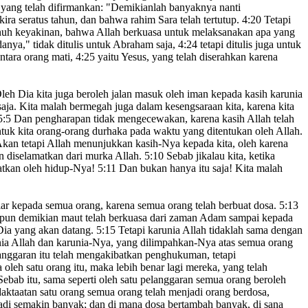
yang telah difirmankan: "Demikianlah banyaknya nanti
kira seratus
tahun, dan bahwa rahim Sara telah tertutup.
4:20
Tetapi
uh keyakinan, bahwa Allah berkuasa untuk melaksanakan apa yang
danya," tidak ditulis untuk Abraham saja,
4:24
tetapi ditulis juga untuk
ntara orang mati,
4:25
yaitu Yesus, yang telah diserahkan karena
leh Dia kita juga beroleh jalan masuk
oleh iman kepada kasih karunia
aja. Kita malah bermegah juga dalam kesengsaraan
kita
, karena kita
5:5
Dan pengharapan
tidak mengecewakan, karena kasih
Allah telah
ntuk kita orang-orang durhaka
pada waktu yang ditentukan
oleh Allah.
kan tetapi Allah menunjukkan kasih-Nya kepada kita, oleh karena
an diselamatkan dari murka
Allah.
5:10
Sebab jikalau kita, ketika
matkan oleh hidup-Nya
!
5:11
Dan bukan hanya itu saja! Kita malah
lar kepada semua orang, karena semua orang telah berbuat dosa.
5:13
un demikian maut telah berkuasa dari zaman Adam sampai kepada
ia yang akan datang.
5:15
Tetapi karunia Allah tidaklah sama dengan
nia Allah
dan karunia-Nya, yang dilimpahkan-Nya atas semua orang
anggaran itu telah mengakibatkan penghukuman, tetapi
 oleh satu orang itu, maka lebih benar lagi mereka, yang telah
ebab itu, sama seperti oleh satu pelanggaran semua orang
beroleh
daktaatan satu orang
semua orang telah menjadi orang berdosa,
adi semakin banyak;
dan di mana dosa bertambah banyak, di sana