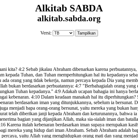
Alkitab SABDA
alkitab.sabda.org
Versi:
ani kita?
4:2
Sebab jikalau Abraham dibenarkan karena perbuatannya, m
ham kepada Tuhan
, dan Tuhan memperhitungkan hal itu kepadanya seba
u ada orang yang tidak bekerja, namun percaya kepada Dia yang memb
llah bukan berdasarkan perbuatannya:
4:7
"Berbahagialah orang yang 
itungkan Tuhan kepadanya.
"
4:9
Adakah ucapan bahagia ini hanya berlak
agai kebenaran.
4:10
Dalam keadaan manakah hal itu diperhitungkan? Se
benaran berdasarkan iman yang ditunjukkannya, sebelum ia bersunat.
De
juga menjadi bapa orang-orang bersunat, yaitu mereka yang bukan hanya
t telah diberikan janji
kepada Abraham dan keturunannya, bahwa ia 
rima bagian yang dijanjikan Allah, maka sia-sialah iman dan batallah 
:16
Karena itulah kebenaran berdasarkan iman supaya merupakan kasih
 bagi mereka yang hidup dari iman Abraham. Sebab Abraham adalah bap
a percaya, yaitu Allah yang menghidupkan
orang mati dan yang menjad