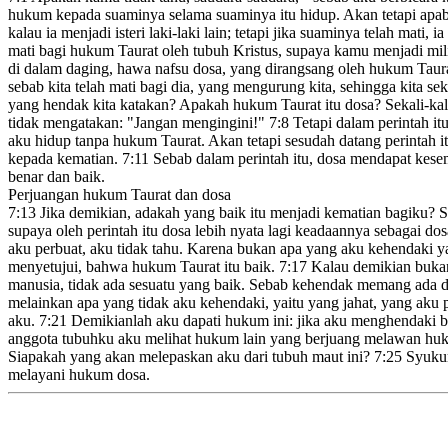
hukum kepada suaminya selama suaminya itu hidup. Akan tetapi apabi
kalau ia menjadi isteri laki-laki lain; tetapi jika suaminya telah mati, 
mati bagi hukum Taurat
oleh tubuh Kristus,
supaya kamu menjadi mili
di dalam daging,
hawa nafsu dosa, yang dirangsang oleh hukum Taura
sebab kita telah mati bagi dia, yang mengurung kita, sehingga kita
yang hendak kita katakan?
Apakah hukum Taurat itu dosa? Sekali-kali
tidak mengatakan: "Jangan mengingini!
"
7:8
Tetapi dalam perintah
it
aku hidup
tanpa hukum Taurat. Akan tetapi sesudah datang perintah i
kepada kematian.
7:11
Sebab dalam perintah itu,
dosa mendapat kese
benar dan baik.
Perjuangan hukum Taurat dan dosa
7:13
Jika demikian, adakah yang baik
itu menjadi kematian bagiku? S
supaya oleh perintah itu dosa lebih nyata lagi keadaannya sebagai do
aku perbuat, aku tidak tahu. Karena bukan apa yang aku kehendaki y
menyetujui, bahwa hukum Taurat itu baik.
7:17
Kalau demikian bukan
manusia,
tidak ada sesuatu yang baik. Sebab kehendak memang ada di
melainkan apa yang tidak aku kehendaki, yaitu yang jahat, yang aku 
aku.
7:21
Demikianlah aku dapati hukum ini:
jika aku menghendaki be
anggota tubuhku aku melihat hukum lain yang berjuang
melawan huku
Siapakah yang akan melepaskan aku dari tubuh maut ini?
7:25
Syukur 
melayani hukum dosa.