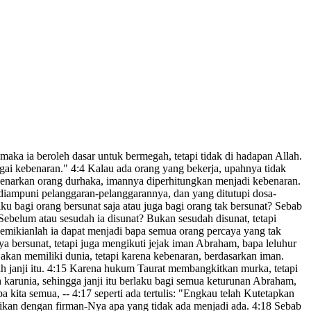
aka ia beroleh dasar untuk bermegah, tetapi tidak di hadapan Allah.
gai kebenaran.
"
4:4
Kalau ada orang yang bekerja, upahnya tidak
enarkan orang durhaka, imannya diperhitungkan menjadi kebenaran
.
diampuni pelanggaran-pelanggarannya
, dan yang ditutupi dosa-
u bagi orang bersunat saja atau juga bagi orang tak bersunat?
Sebab
belum atau sesudah ia disunat? Bukan sesudah disunat, tetapi
mikianlah ia dapat menjadi bapa
semua orang percaya
yang tak
 bersunat, tetapi juga mengikuti jejak iman Abraham, bapa leluhur
akan memiliki dunia,
tetapi karena kebenaran, berdasarkan iman.
janji itu.
4:15
Karena hukum Taurat membangkitkan murka,
tetapi
 karunia
,
sehingga janji itu berlaku
bagi semua keturunan Abraham,
a kita semua,
--
4:17
seperti ada tertulis: "Engkau telah Kutetapkan
ikan
dengan firman-Nya apa yang tidak ada
menjadi ada.
4:18
Sebab