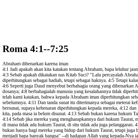
Roma 4:1--7:25
Abraham dibenarkan karena iman
4:1
Jadi apakah akan kita katakan
tentang Abraham, bapa leluhur
jasm
4:3
Sebab apakah dikatakan nas Kitab Suci? "Lalu percayalah Abra
diperhitungkan sebagai hadiah,
tetapi sebagai haknya.
4:5
Tetapi kala
4:6
Seperti juga Daud menyebut berbahagia orang yang dibenarkan A
dosanya;
4:8
berbahagialah manusia yang kesalahannya tidak diperh
telah kami katakan, bahwa kepada Abraham iman diperhitungkan seb
sebelumnya.
4:11
Dan tanda sunat itu diterimanya sebagai meterai ke
bersunat, supaya kebenaran diperhitungkan kepada mereka,
4:12
dan 
kita
, pada masa ia belum disunat.
4:13
Sebab bukan karena hukum Taura
4:14
Sebab jika mereka yang mengharapkannya dari hukum Taurat, mene
di mana tidak ada hukum Taurat, di situ tidak ada juga pelanggaran.
4
bukan hanya bagi mereka yang hidup dari hukum Taurat, tetapi juga
menjadi bapa banyak bangsa
" --di hadapan Allah yang kepada-Nya i