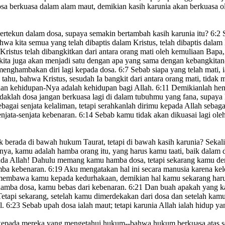
osa berkuasa dalam alam maut,
demikian kasih karunia
akan berkuasa ol
ertekun dalam dosa
, supaya semakin bertambah
kasih karunia itu?
6:2
S
wa kita semua yang telah dibaptis
dalam Kristus, telah dibaptis dala
Kristus telah dibangkitkan dari antara orang mati
oleh kemuliaan Bapa, 
 kita juga akan menjadi satu dengan apa yang sama dengan kebangkita
 menghambakan diri lagi kepada dosa.
6:7
Sebab siapa yang telah mati, i
tahu, bahwa Kristus, sesudah Ia bangkit dari antara orang mati,
tidak m
an kehidupan-Nya adalah kehidupan bagi Allah.
6:11
Demikianlah hen
daklah dosa jangan berkuasa
lagi
di dalam tubuhmu yang fana, supaya 
agai senjata kelaliman,
tetapi serahkanlah dirimu kepada Allah sebaga
jata-senjata kebenaran.
6:14
Sebab kamu tidak akan dikuasai
lagi ole
dak berada di bawah hukum Taurat, tetapi di bawah kasih karunia?
Sekali
ya, kamu adalah hamba orang itu, yang harus kamu taati,
baik dalam 
da Allah!
Dahulu memang kamu hamba dosa,
tetapi sekarang kamu den
ba kebenaran.
6:19
Aku mengatakan hal ini secara manusia
karena kel
membawa kamu kepada kedurhakaan, demikian hal kamu sekarang har
amba dosa,
kamu bebas dari kebenaran.
6:21
Dan buah apakah yang k
etapi sekarang, setelah kamu dimerdekakan dari dosa
dan setelah kamu
l.
6:23
Sebab upah dosa ialah maut;
tetapi karunia Allah ialah hidup ya
 kepada mereka yang mengetahui hukum--bahwa hukum berkuasa atas s