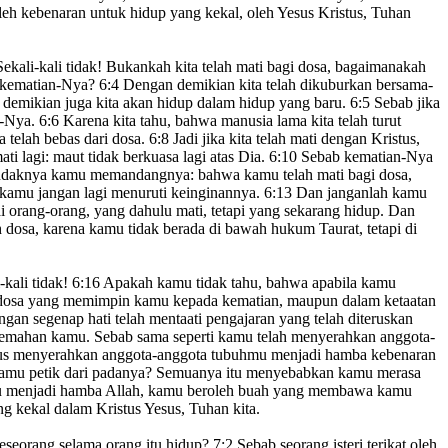
eh kebenaran untuk hidup yang kekal,
oleh Yesus Kristus, Tuhan
ekali-kali tidak! Bukankah kita telah mati bagi dosa
,
bagaimanakah
m kematian-Nya?
6:4
Dengan demikian kita telah dikuburkan bersama-
demikian juga kita akan hidup dalam hidup
yang baru.
6:5
Sebab jika
n-Nya.
6:6
Karena kita tahu, bahwa manusia lama kita
telah turut
a telah bebas dari dosa
.
6:8
Jadi jika kita telah mati dengan Kristus,
ati lagi: maut tidak berkuasa lagi atas Dia.
6:10
Sebab kematian-Nya
daknya kamu memandangnya: bahwa kamu telah mati bagi dosa
,
kamu jangan lagi menuruti keinginannya.
6:13
Dan janganlah kamu
i orang-orang, yang dahulu mati, tetapi yang sekarang hidup. Dan
h dosa, karena kamu tidak berada di bawah hukum Taurat,
tetapi di
-kali tidak!
6:16
Apakah kamu tidak tahu, bahwa apabila kamu
dosa
yang memimpin kamu kepada kematian
,
maupun dalam ketaatan
gan segenap hati telah mentaati pengajaran
yang telah diteruskan
emahan kamu. Sebab sama seperti kamu telah menyerahkan anggota-
us menyerahkan anggota-anggota tubuhmu menjadi hamba kebenaran
amu petik dari padanya? Semuanya itu menyebabkan kamu merasa
 menjadi hamba Allah,
kamu beroleh buah yang membawa kamu
ng kekal
dalam Kristus Yesus, Tuhan kita.
eseorang selama orang itu hidup?
7:2
Sebab seorang isteri terikat oleh