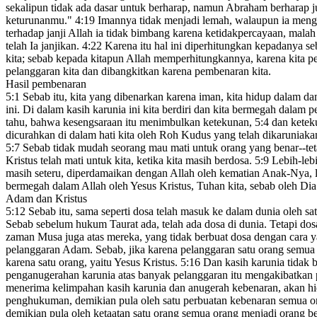
sekalipun tidak ada dasar untuk berharap, namun Abraham berharap 
keturunanmu.
"
4:19
Imannya tidak menjadi lemah, walaupun ia meng
terhadap janji Allah ia tidak bimbang karena ketidakpercayaan, malah 
telah Ia janjikan.
4:22
Karena itu hal ini diperhitungkan kepadanya s
kita;
sebab kepada kitapun Allah memperhitungkannya, karena kita p
pelanggaran
kita dan dibangkitkan karena pembenaran
kita
.
Hasil pembenaran
5:1
Sebab itu, kita yang dibenarkan
karena iman
,
kita hidup dalam dam
ini. Di dalam kasih karunia ini kita berdiri
dan kita bermegah dalam p
tahu, bahwa kesengsaraan itu menimbulkan ketekunan,
5:4
dan ketek
dicurahkan di dalam hati kita
oleh Roh Kudus
yang telah dikaruniaka
5:7
Sebab tidak mudah seorang mau mati untuk orang yang benar--tet
Kristus telah mati untuk kita,
ketika kita masih berdosa.
5:9
Lebih-lebi
masih seteru,
diperdamaikan
dengan Allah oleh kematian Anak-Nya, le
bermegah dalam Allah oleh Yesus Kristus, Tuhan kita, sebab oleh Dia
Adam dan Kristus
5:12
Sebab itu, sama seperti dosa telah masuk ke dalam dunia oleh sa
Sebab sebelum hukum Taurat ada, telah ada dosa di dunia. Tetapi dosa
zaman Musa
juga atas mereka, yang tidak berbuat dosa dengan cara y
pelanggaran Adam. Sebab, jika karena pelanggaran satu orang
semua o
karena satu orang, yaitu Yesus Kristus.
5:16
Dan kasih karunia tidak 
penganugerahan karunia atas banyak pelanggaran itu mengakibatka
menerima kelimpahan kasih karunia dan anugerah kebenaran, akan h
penghukuman, demikian pula oleh satu perbuatan kebenaran semua o
demikian pula oleh ketaatan
satu orang semua orang menjadi orang b