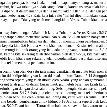
juga dan percaya, bahwa ia akan menjadi bapa banyak bangsa,
menurut 
etahui, bahwa tubuhnya sudah sangat lemah,
karena usianya telah kira-
ia diperkuat
dalam imannya dan ia memuliakan Allah,
4:21
dengan pen
ebagai kebenaran
.
4:23
Kata-kata ini, yaitu "hal ini diperhitungkan kepa
ercaya kepada Dia,
yang telah membangkitkan Yesus, Tuhan kita, dari a
ai sejahtera
dengan Allah oleh karena Tuhan kita, Yesus Kristus.
5:2
O
engharapan
akan menerima kemuliaan Allah.
5:3
Dan bukan hanya itu s
unan menimbulkan tahan uji dan tahan uji menimbulkan pengharapan.
n kepada kita.
5:6
Karena waktu kita masih lemah,
Kristus telah mati u
api mungkin untuk orang yang baik ada orang yang berani mati--.
5:8
A
h, karena kita sekarang telah dibenarkan
oleh darah-Nya,
kita pasti ak
bih-lebih kita, yang sekarang telah diperdamaikan, pasti akan disela
 kita telah menerima pendamaian itu.
tu orang
,
dan oleh dosa
itu juga maut, demikianlah maut itu telah menja
 itu tidak diperhitungkan kalau tidak ada hukum Taurat.
5:14
Sungguhp
ang sama seperti yang telah dibuat oleh Adam,
yang adalah gambaran D
rang telah jatuh di dalam kuasa maut, jauh lebih besar lagi kasih karu
berimbangan dengan dosa satu orang. Sebab penghakiman atas satu pel
n pembenaran.
5:17
Sebab, jika oleh dosa satu orang, maut
telah berkuasa
idup
dan berkuasa oleh karena satu orang itu, yaitu Yesus Kristus.
5:18
S
rang beroleh pembenaran
untuk hidup
.
5:19
Jadi sama seperti oleh keti
enar.
5:20
Tetapi hukum Taurat ditambahkan, supaya pelanggaran menj