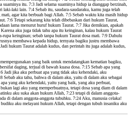
a suaminya itu.
7:3
Jadi selama suaminya hidup ia dianggap berzinah,
i laki-laki lain.
7:4
Sebab itu, saudara-saudaraku, kamu juga telah
 mati, agar kita berbuah bagi Allah.
7:5
Sebab waktu kita masih hidup
aut.
7:6
Tetapi sekarang kita telah dibebaskan dari hukum Taurat,
eadaan lama menurut huruf hukum Taurat.
7:7
Jika demikian, apakah
. Karena aku juga tidak tahu apa itu keinginan, kalau hukum Taurat
-rupa keinginan; sebab tanpa hukum Taurat dosa mati.
7:9
Dahulu
harusnya membawa kepada hidup,
ternyata bagiku justru membawa
Jadi hukum Taurat adalah kudus
, dan perintah itu juga adalah kudus,
osa mempergunakan yang baik untuk mendatangkan kematian bagiku,
bersifat daging,
terjual
di bawah kuasa dosa
.
7:15
Sebab apa yang
16
Jadi jika aku perbuat apa yang tidak aku kehendaki, aku
18
Sebab aku tahu, bahwa di dalam aku, yaitu di dalam aku sebagai
apa yang aku kehendaki, yaitu yang baik, yang aku perbuat,
 bukan lagi aku yang memperbuatnya, tetapi dosa
yang diam di dalam
atinku
aku suka akan hukum Allah
,
7:23
tetapi di dalam anggota-
ada di dalam anggota-anggota tubuhku.
7:24
Aku, manusia celaka
!
l budiku aku melayani hukum Allah,
tetapi dengan tubuh insaniku aku