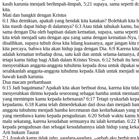
kasih karunia menjadi berlimpah-limpah,
5:21
supaya, sama seperti d
kita.
Mati dan bangkit dengan Kristus
6:1
Jika demikian, apakah yang hendak kita katakan?
Bolehkah kita b
kita masih dapat hidup di dalamnya?
6:3
Atau tidak tahukah kamu, bah
sama dengan Dia oleh baptisan
dalam kematian,
supaya, sama seperti 
kita telah menjadi satu dengan apa yang sama dengan kematian-Nya,
disalibkan,
supaya tubuh dosa
kita hilang kuasanya, agar jangan kita
kita percaya, bahwa kita akan hidup juga dengan Dia.
6:9
Karena kita 
adalah kematian terhadap dosa
,
satu kali dan untuk selama-lamanya,
d
tetapi kamu hidup bagi Allah dalam Kristus Yesus.
6:12
Sebab itu hen
menyerahkan anggota-anggota tubuhmu kepada dosa untuk dipakai seb
serahkanlah anggota-anggota tubuhmu kepada Allah untuk menjadi sen
bawah kasih karunia.
Dua macam perhambaan
6:15
Jadi bagaimana? Apakah kita akan berbuat dosa
, karena kita ti
menyerahkan dirimu kepada seseorang sebagai hamba untuk mentaatin
yang memimpin kamu kepada kebenaran?
6:17
Tetapi syukurlah kepa
kepadamu.
6:18
Kamu telah dimerdekakan dari dosa
dan menjadi ham
anggota tubuhmu menjadi hamba kecemaran dan kedurhakaan yang 
yang membawa kamu kepada pengudusan.
6:20
Sebab waktu kamu h
malu sekarang, karena kesudahan semuanya itu ialah kematian.
6:22
T
kepada pengudusan dan sebagai kesudahannya ialah hidup yang keka
Arti hukum Taurat
7:1
Apakah kamu tidak tahu, saudara-saudara,
--sebab aku berbicara