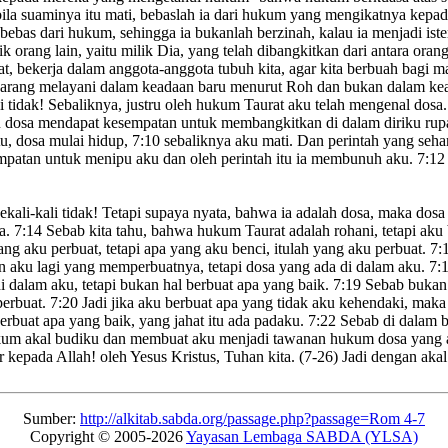
la suaminya itu mati, bebaslah ia dari hukum yang mengikatnya kepad
ia bebas dari hukum, sehingga ia bukanlah berzinah, kalau ia menjadi ister
k orang lain,
yaitu milik Dia, yang telah dibangkitkan dari antara orang
t,
bekerja dalam anggota-anggota tubuh kita,
agar kita berbuah bagi m
 sekarang melayani dalam keadaan baru menurut Roh dan bukan dalam k
 tidak!
Sebaliknya, justru oleh hukum Taurat
aku telah mengenal dosa
u dosa mendapat kesempatan untuk membangkitkan di dalam diriku rupa
tu, dosa mulai hidup,
7:10
sebaliknya aku mati. Dan perintah yang se
mpatan untuk menipu
aku dan oleh perintah itu ia membunuh aku.
7:12
ekali-kali tidak! Tetapi supaya nyata, bahwa ia adalah dosa, maka d
sa.
7:14
Sebab kita tahu, bahwa hukum Taurat
adalah rohani, tetapi aku 
ang aku perbuat
, tetapi apa yang aku benci, itulah yang aku perbuat.
7:
 aku lagi yang memperbuatnya, tetapi dosa yang ada di dalam aku.
7:
 dalam aku, tetapi bukan hal berbuat apa yang baik.
7:19
Sebab bukan 
perbuat.
7:20
Jadi jika aku berbuat apa yang tidak aku kehendaki, maka
rbuat apa yang baik, yang jahat itu ada padaku.
7:22
Sebab di dalam b
m akal budiku dan membuat aku menjadi tawanan hukum dosa
yang 
kepada Allah! oleh Yesus Kristus, Tuhan kita.
(7-26) Jadi dengan aka
Sumber:
http://alkitab.sabda.org/passage.php?passage=Rom 4-7
Copyright © 2005-2026
Yayasan Lembaga SABDA (YLSA)