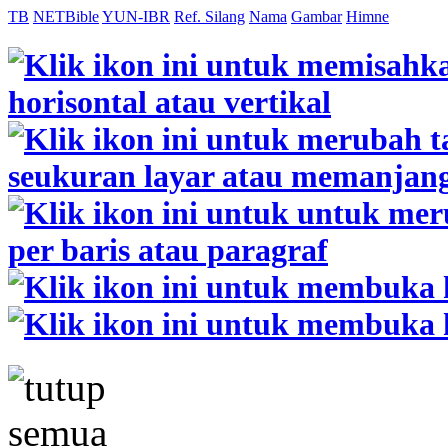
TB
NETBible
YUN-IBR
Ref. Silang
Nama
Gambar
Himne