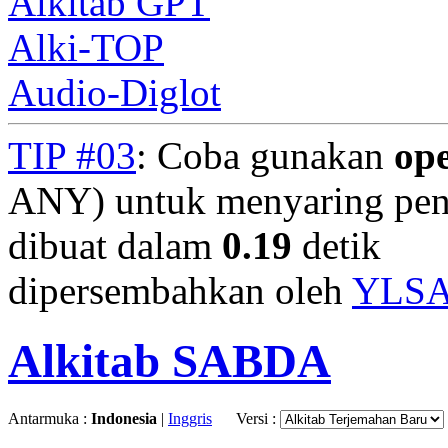
Alkitab GPT
Alki-TOP
Audio-Diglot
TIP #03
: Coba gunakan
op
ANY) untuk menyaring penc
dibuat dalam
0.19
detik
dipersembahkan oleh
YLS
Alkitab SABDA
Antarmuka :
Indonesia
|
Inggris
Versi :