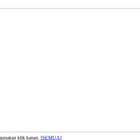
gunakan klik kanan. [
SEMUA
]