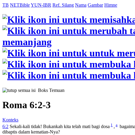
TB
NETBible
YUN-IBR
Ref. Silang
Nama
Gambar
Himne
Boks Temuan
Roma 6:2-3
Konteks
1
a
6:2
Sekali-kali tidak! Bukankah kita telah mati bagi dosa
,
bagaima
dibaptis dalam kematian-Nya?