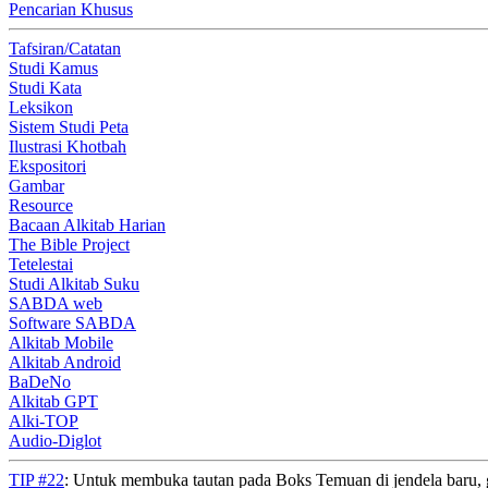
Pencarian Khusus
Tafsiran/Catatan
Studi Kamus
Studi Kata
Leksikon
Sistem Studi Peta
Ilustrasi Khotbah
Ekspositori
Gambar
Resource
Bacaan Alkitab Harian
The Bible Project
Tetelestai
Studi Alkitab Suku
SABDA web
Software SABDA
Alkitab Mobile
Alkitab Android
BaDeNo
Alkitab GPT
Alki-TOP
Audio-Diglot
TIP #22
: Untuk membuka tautan pada Boks Temuan di jendela baru, 