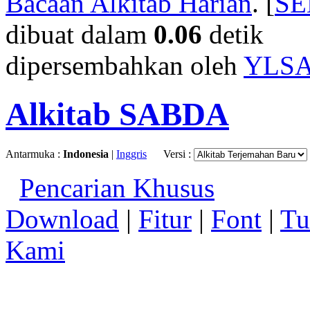
Bacaan Alkitab Harian
. [
S
dibuat dalam
0.06
detik
dipersembahkan oleh
YLS
Alkitab SABDA
Antarmuka :
Indonesia
|
Inggris
Versi :
Pencarian Khusus
Download
|
Fitur
|
Font
|
Tu
Kami