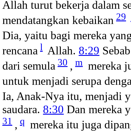
Allah turut bekerja dalam s
29
mendatangkan kebaikan
Dia, yaitu bagi mereka yang
l
rencana
Allah.
8:29
Sebab 
30
m
dari semula
,
mereka j
untuk menjadi serupa deng
Ia, Anak-Nya itu, menjadi 
saudara.
8:30
Dan mereka ya
31
q
,
mereka itu juga dipan