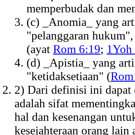
memperbudak dan men
(c) _Anomia_ yang art
"pelanggaran hukum",
(ayat
Rom 6:19
;
1Yoh 
(d) _Apistia_ yang art
"ketidaksetiaan" (
Rom 
2) Dari definisi ini dapa
adalah sifat mementingka
hal dan kesenangan untuk
kesejahteraan orang lain 