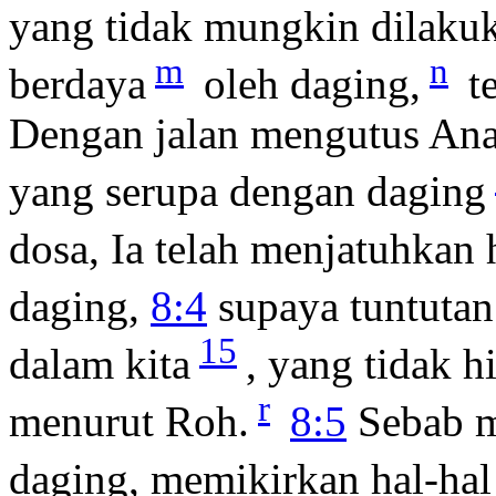
yang tidak mungkin dilaku
m
n
berdaya
oleh daging,
te
Dengan jalan mengutus Ana
yang serupa dengan daging
dosa, Ia telah menjatuhka
daging,
8:4
supaya tuntutan
15
dalam kita
, yang tidak h
r
menurut Roh.
8:5
Sebab m
daging, memikirkan hal-hal