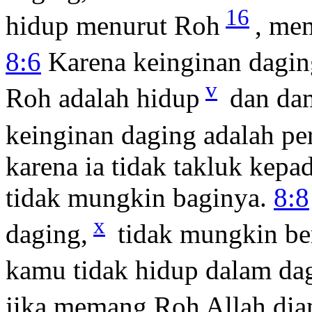
16
hidup menurut Roh
, mem
8:6
Karena keinginan dagin
v
Roh adalah hidup
dan dam
keinginan daging adalah per
karena ia tidak takluk kep
tidak mungkin baginya.
8:8
x
daging,
tidak mungkin be
kamu tidak hidup dalam da
jika memang Roh Allah di