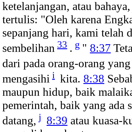
ketelanjangan, atau bahaya,
tertulis: "Oleh karena Eng
sepanjang hari, kami tela
33
g
sembelihan
.
"
8:37
Teta
dari pada orang-orang yan
i
mengasihi
kita.
8:38
Sebab
maupun hidup, baik malaik
pemerintah, baik yang ada
j
datang,
8:39
atau kuasa-ku