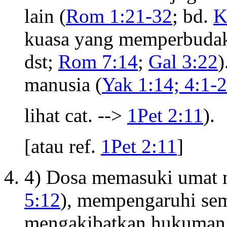
lain (
Rom 1:21-32
; bd.
K
kuasa yang memperbudak
dst;
Rom 7:14
;
Gal 3:22
)
manusia (
Yak 1:14; 4:1-2
lihat cat. -->
1Pet 2:11
).
[atau ref.
1Pet 2:11
]
4) Dosa memasuki umat 
5:12
), mempengaruhi sem
mengakibatkan hukuman i