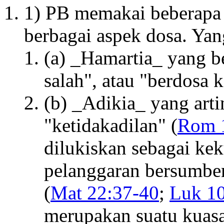
1) PB memakai beberapa 
berbagai aspek dosa. Yan
(a) _Hamartia_ yang be
salah", atau "berdosa 
(b) _Adikia_ yang arti
"ketidakadilan" (
Rom 
dilukiskan sebagai ke
pelanggaran bersumber
(
Mat 22:37-40
;
Luk 10
merupakan suatu kuasa