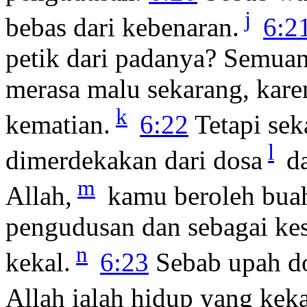
j
bebas dari kebenaran.
6:2
petik dari padanya? Semua
merasa malu sekarang, kare
k
kematian.
6:22
Tetapi sek
l
dimerdekakan dari dosa
da
m
Allah,
kamu beroleh bua
pengudusan dan sebagai ke
n
kekal.
6:23
Sebab upah do
Allah ialah hidup yang keka