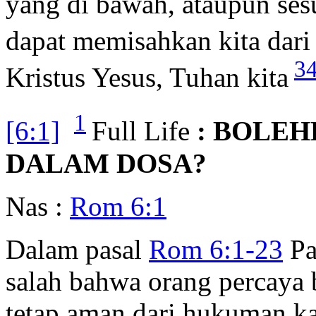
yang di bawah, ataupun ses
dapat memisahkan kita dari 
3
Kristus Yesus, Tuhan kita
1
[6:1]
Full Life
: BOLE
DALAM DOSA?
Nas :
Rom 6:1
Dalam pasal
Rom 6:1-23
Pa
salah bahwa orang percaya 
tetap aman dari hukuman ka