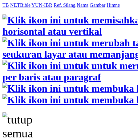
TB
NETBible
YUN-IBR
Ref. Silang
Nama
Gambar
Himne