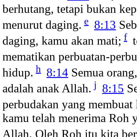
berhutang, tetapi bukan ke
e
menurut daging.
8:13
Seb
f
daging, kamu akan mati;
t
mematikan perbuatan-perb
h
hidup.
8:14
Semua orang,
j
adalah anak Allah.
8:15
Se
perbudakan yang membuat 
kamu telah menerima Roh 
Allah. Oleh Roh itu kita be