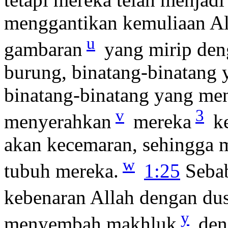
menggantikan kemuliaan Al
u
gambaran
yang mirip den
burung, binatang-binatang 
binatang-binatang yang men
v
3
menyerahkan
mereka
ke
akan kecemaran, sehingga 
w
tubuh mereka.
1:25
Sebab
kebenaran Allah dengan dus
y
menyembah makhluk
den