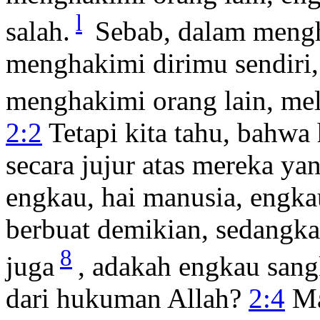
l
salah.
Sebab, dalam mengh
menghakimi dirimu sendiri
menghakimi orang lain, me
2:2
Tetapi kita tahu, bahw
secara jujur atas mereka y
engkau, hai manusia, engk
berbuat demikian, sedangk
8
juga
, adakah engkau sang
dari hukuman Allah?
2:4
Ma