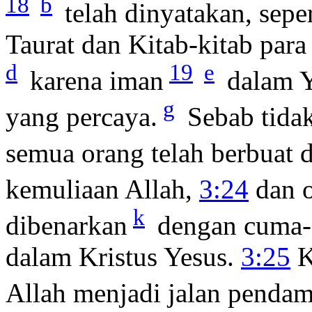
18
b
telah dinyatakan, sepe
Taurat dan Kitab-kitab para
d
19
e
karena iman
dalam Y
g
yang percaya.
Sebab tidak
semua orang telah berbuat 
kemuliaan Allah,
3:24
dan o
k
dibenarkan
dengan cuma-
dalam Kristus Yesus.
3:25
K
Allah menjadi jalan penda