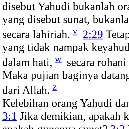
disebut Yahudi bukanlah or
yang disebut sunat, bukanl
v
secara lahiriah.
2:29
Tetap
yang tidak nampak keyahudi
w
dalam hati,
secara rohani
Maka pujian baginya datan
z
dari Allah.
Kelebihan orang Yahudi dan
3:1
Jika demikian, apakah k
apakah gunanya sunat?
3:2