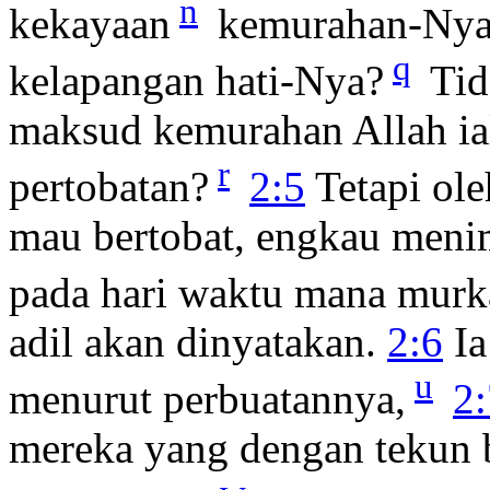
n
kekayaan
kemurahan-Nya
q
kelapangan hati-Nya?
Tid
maksud kemurahan Allah i
r
pertobatan?
2:5
Tetapi ole
mau bertobat, engkau menim
pada hari waktu mana murk
adil akan dinyatakan.
2:6
Ia
u
menurut perbuatannya,
2:
mereka yang dengan tekun b