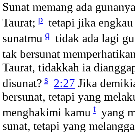
Sunat memang ada gunanya,
p
Taurat;
tetapi jika engka
q
sunatmu
tidak ada lagi g
tak bersunat memperhatikan
Taurat, tidakkah ia diangg
s
disunat?
2:27
Jika demiki
bersunat, tetapi yang mela
t
menghakimi kamu
yang m
sunat, tetapi yang melangg