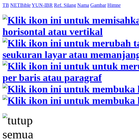
TB
NETBible
YUN-IBR
Ref. Silang
Nama
Gambar
Himne