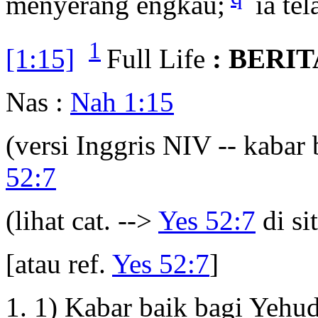
menyerang engkau;
ia tel
1
[1:15]
Full Life
: BERI
Nas :
Nah 1:15
(versi Inggris NIV -- kabar
52:7
(lihat cat. -->
Yes 52:7
di sit
[atau ref.
Yes 52:7
]
1) Kabar baik bagi Yehu