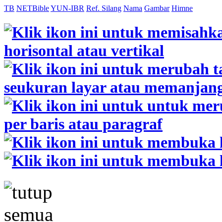
TB
NETBible
YUN-IBR
Ref. Silang
Nama
Gambar
Himne