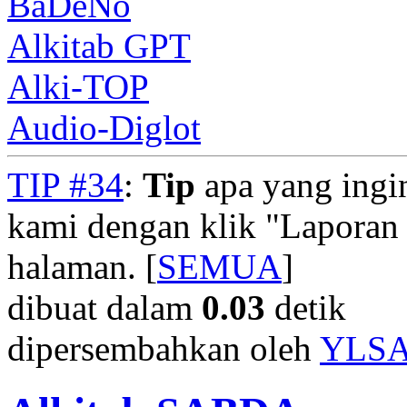
BaDeNo
Alkitab GPT
Alki-TOP
Audio-Diglot
TIP #34
:
Tip
apa yang ingi
kami dengan klik "Laporan
halaman. [
SEMUA
]
dibuat dalam
0.03
detik
dipersembahkan oleh
YLS