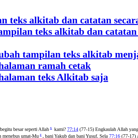
x
egitu besar seperti Allah
kami?
77:14
(77-15) Engkaulah Allah yan
z
ah menebus umat-Mu
, bani Yakub dan bani Yusuf. Sela
77:16
(77-17) 