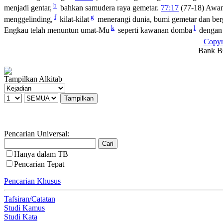
b
menjadi gentar,
bahkan samudera raya gemetar.
77:17
(77-18) Awan
f
g
menggelinding,
kilat-kilat
menerangi dunia, bumi gemetar dan be
k
l
Engkau telah menuntun umat-Mu
seperti kawanan domba
dengan 
Copyr
Bank BC
Tampilkan Alkitab
Pencarian Universal:
Hanya dalam TB
Pencarian Tepat
Pencarian Khusus
Tafsiran/Catatan
Studi Kamus
Studi Kata