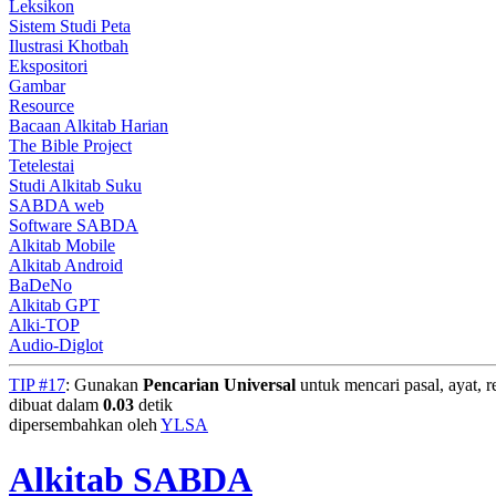
Leksikon
Sistem Studi Peta
Ilustrasi Khotbah
Ekspositori
Gambar
Resource
Bacaan Alkitab Harian
The Bible Project
Tetelestai
Studi Alkitab Suku
SABDA web
Software SABDA
Alkitab Mobile
Alkitab Android
BaDeNo
Alkitab GPT
Alki-TOP
Audio-Diglot
TIP #17
: Gunakan
Pencarian Universal
untuk mencari pasal, ayat, re
dibuat dalam
0.03
detik
dipersembahkan oleh
YLSA
Alkitab SABDA