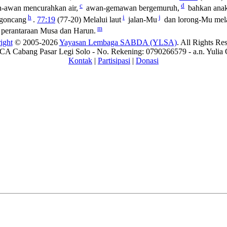
c
d
-awan mencurahkan air,
awan-gemawan bergemuruh,
bahkan ana
h
i
j
rgoncang
.
77:19
(77-20) Melalui laut
jalan-Mu
dan lorong-Mu melal
m
perantaraan Musa dan Harun.
ight
© 2005-2026
Yayasan Lembaga SABDA (YLSA)
. All Rights Re
A Cabang Pasar Legi Solo - No. Rekening: 0790266579 - a.n. Yulia 
Kontak
|
Partisipasi
|
Donasi