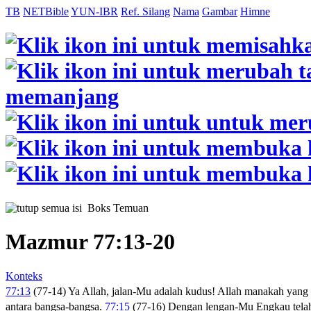
TB
NETBible
YUN-IBR
Ref. Silang
Nama
Gambar
Himne
Boks Temuan
Mazmur 77:13-20
Konteks
77:13
(77-14) Ya Allah, jalan-Mu adalah kudus! Allah manakah yang b
antara bangsa-bangsa.
77:15
(77-16) Dengan lengan-Mu Engkau tel