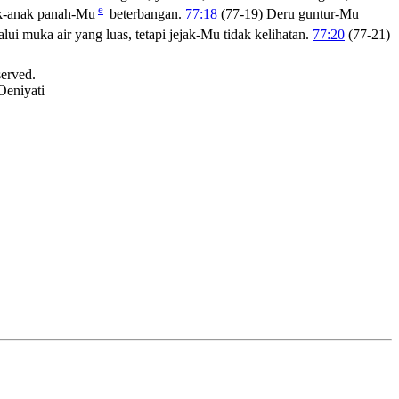
e
k-anak panah-Mu
beterbangan.
77:18
(77-19) Deru guntur-Mu
ui muka air yang luas, tetapi jejak-Mu tidak kelihatan.
77:20
(77-21)
served.
Oeniyati