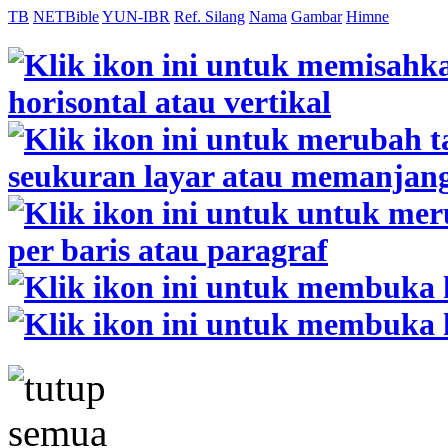
TB
NETBible
YUN-IBR
Ref. Silang
Nama
Gambar
Himne