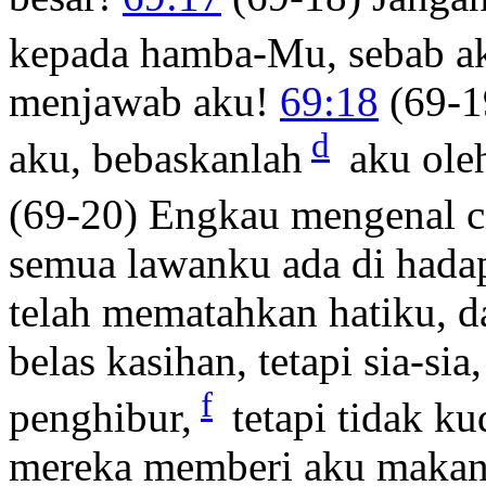
kepada hamba-Mu, sebab ak
menjawab aku!
69:18
(69-1
d
aku, bebaskanlah
aku ole
(69-20) Engkau mengenal c
semua lawanku ada di had
telah mematahkan hatiku, d
belas kasihan, tetapi sia-si
f
penghibur,
tetapi tidak ku
mereka memberi aku makan 