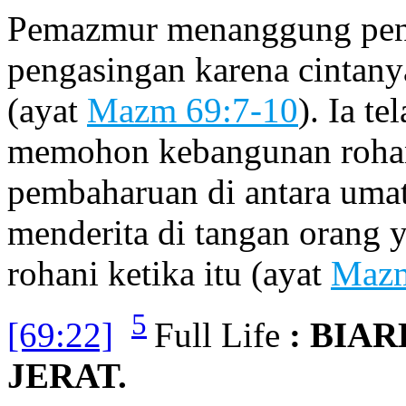
Pemazmur menanggung peno
pengasingan karena cintany
(ayat
Mazm 69:7-10
). Ia t
memohon kebangunan rohan
pembaharuan di antara umat 
menderita di tangan orang 
rohani ketika itu (ayat
Mazm
5
[69:22]
Full Life
: BIA
JERAT.