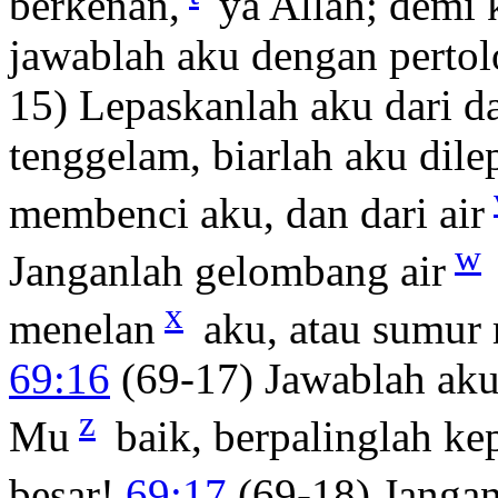
berkenan,
ya Allah; demi 
jawablah aku dengan perto
15) Lepaskanlah aku dari d
tenggelam, biarlah aku dil
membenci aku, dan dari air
w
Janganlah gelombang air
x
menelan
aku, atau sumur 
69:16
(69-17) Jawablah aku
z
Mu
baik, berpalinglah k
besar!
69:17
(69-18) Janga