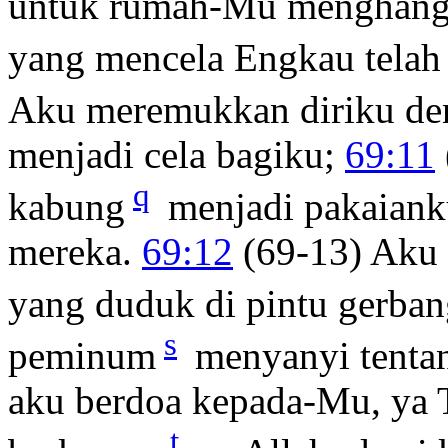
untuk rumah-Mu menghang
yang mencela Engkau telah
Aku meremukkan diriku de
menjadi cela bagiku;
69:11
q
kabung
menjadi pakaianku
mereka.
69:12
(69-13) Aku 
yang duduk di pintu gerban
s
peminum
menyanyi tenta
aku berdoa kepada-Mu, ya
t