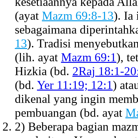
kesetiaannya kepada Alla
(ayat
Mazm 69:8-13
). I
sebagaimana diperintahk
13
). Tradisi menyebutk
(lih. ayat
Mazm 69:1
), t
Hizkia (bd.
2Raj 18:1-20
(bd.
Yer 11:19; 12:1
) ata
dikenal yang ingin memb
pembuangan (bd. ayat
Ma
2) Beberapa bagian maz