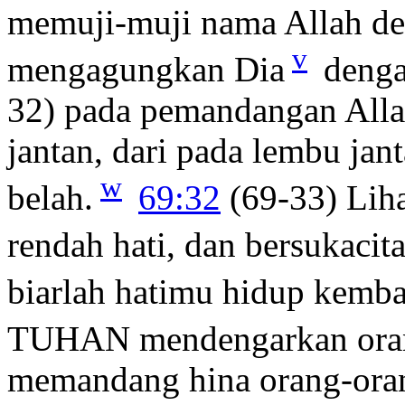
memuji-muji nama Allah de
v
mengagungkan Dia
denga
32) pada pemandangan Allah 
jantan, dari pada lembu ja
w
belah.
69:32
(69-33) Liha
rendah hati, dan bersukacita
biarlah hatimu hidup kemba
TUHAN mendengarkan oran
memandang hina orang-ora