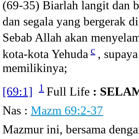
(69-35) Biarlah langit dan
dan segala yang bergerak d
Sebab Allah akan menyelam
c
kota-kota Yehuda
, supaya
memilikinya;
1
[69:1]
Full Life
: SELA
Nas :
Mazm 69:2-37
Mazmur ini, bersama den