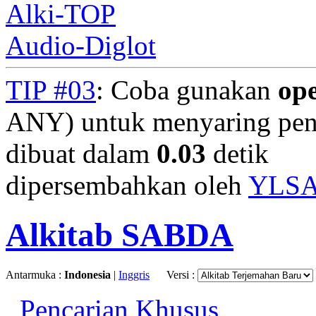
Alki-TOP
Audio-Diglot
TIP #03
: Coba gunakan
op
ANY) untuk menyaring penc
dibuat dalam
0.03
detik
dipersembahkan oleh
YLS
Alkitab SABDA
Antarmuka :
Indonesia
|
Inggris
Versi :
Pencarian Khusus