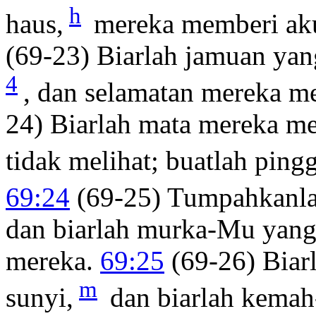
h
haus,
mereka memberi ak
(69-23) Biarlah jamuan yan
4
, dan selamatan mereka m
24) Biarlah mata mereka me
tidak melihat; buatlah pin
69:24
(69-25) Tumpahkanl
dan biarlah murka-Mu yan
mereka.
69:25
(69-26) Biar
m
sunyi,
dan biarlah kema