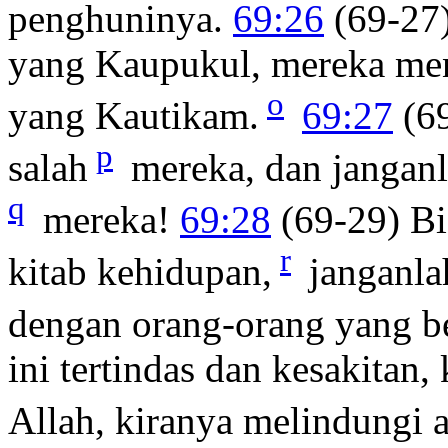
penghuninya.
69:26
(69-27)
yang Kaupukul, mereka me
o
yang Kautikam.
69:27
(69
p
salah
mereka, dan jangan
q
mereka!
69:28
(69-29) Bi
r
kitab kehidupan,
janganla
dengan orang-orang yang b
ini tertindas dan kesakitan
Allah, kiranya melindungi 