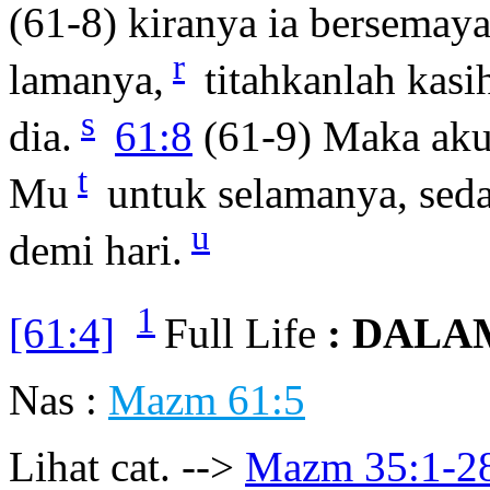
(61-8) kiranya ia bersemay
r
lamanya,
titahkanlah kasi
s
dia.
61:8
(61-9) Maka ak
t
Mu
untuk selamanya, sed
u
demi hari.
1
[61:4]
Full Life
: DALA
Nas :
Mazm 61:5
Lihat cat. -->
Mazm 35:1-2