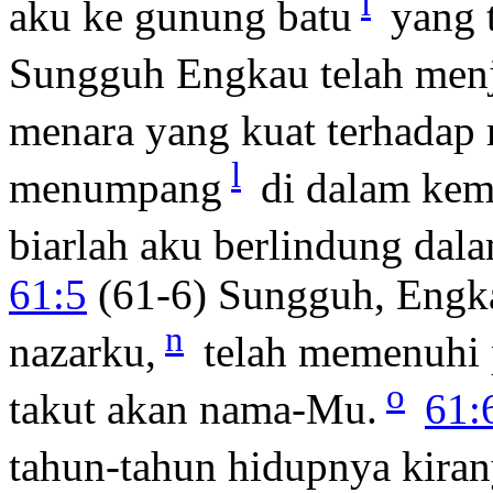
i
aku ke gunung batu
yang t
Sungguh Engkau telah menj
menara yang kuat terhadap
l
menumpang
di dalam kem
biarlah aku berlindung da
61:5
(61-6) Sungguh, Engka
n
nazarku,
telah memenuhi 
o
takut akan nama-Mu.
61:
tahun-tahun hidupnya kiran