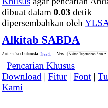
Khusus
agar pencarian Anda 
dibuat dalam
0.03
detik
dipersembahkan oleh
YLS
Alkitab SABDA
Antarmuka :
Indonesia
|
Inggris
Versi :
Pencarian Khusus
Download
|
Fitur
|
Font
|
Tu
Kami