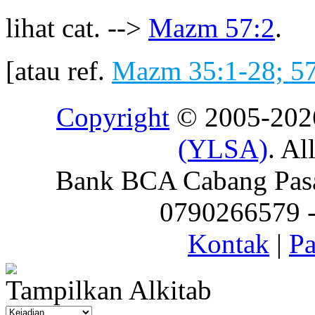
lihat cat. -->
Mazm 57:2
.
[atau ref.
Mazm 35:1-28; 57
Copyright
© 2005-20
(YLSA)
. Al
Bank BCA Cabang Pasar
0790266579 - 
Kontak
|
Pa
Tampilkan Alkitab