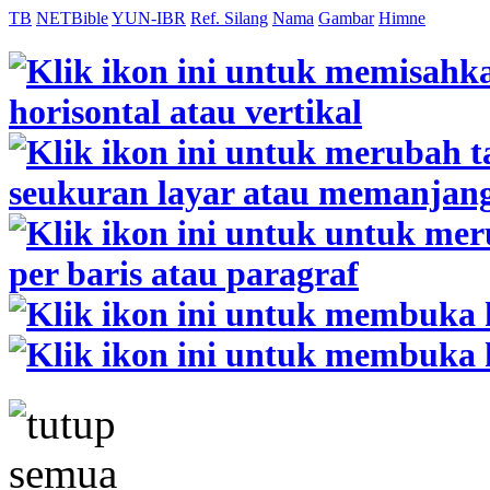
TB
NETBible
YUN-IBR
Ref. Silang
Nama
Gambar
Himne