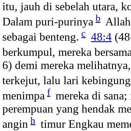
itu, jauh di sebelah utara, k
b
Dalam puri-purinya
Allah
c
sebagai benteng.
48:4
(48-
berkumpul, mereka bersam
6) demi mereka melihatnya
terkejut, lalu lari kebingun
f
menimpa
mereka di sana;
perempuan yang hendak me
h
angin
timur Engkau memec