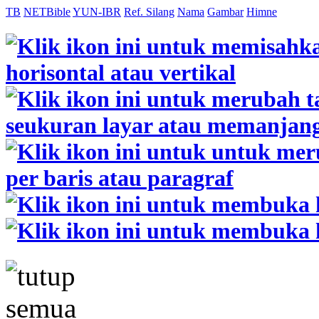
TB
NETBible
YUN-IBR
Ref. Silang
Nama
Gambar
Himne