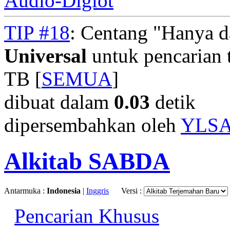
Audio-Diglot
TIP #18
: Centang "Hanya 
Universal
untuk pencarian t
TB [
SEMUA
]
dibuat dalam
0.03
detik
dipersembahkan oleh
YLS
Alkitab SABDA
Antarmuka :
Indonesia
|
Inggris
Versi :
Pencarian Khusus