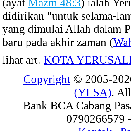
(ayat
Mazm 48:3
) ialah Yer
didirikan "untuk selama-la
yang dimulai Allah dalam P
baru pada akhir zaman (
Wah
lihat art.
KOTA YERUSA
Copyright
© 2005-20
(YLSA)
. Al
Bank BCA Cabang Pasar
0790266579 - 