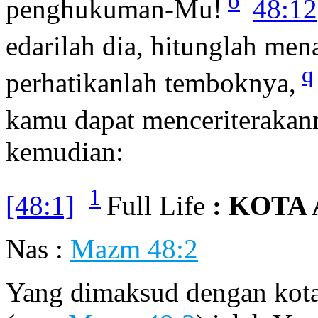
o
penghukuman-Mu!
48:12
edarilah dia, hitunglah men
q
perhatikanlah temboknya,
kamu dapat menceriterakan
kemudian:
1
[48:1]
Full Life
: KOTA
Nas :
Mazm 48:2
Yang dimaksud dengan kota 