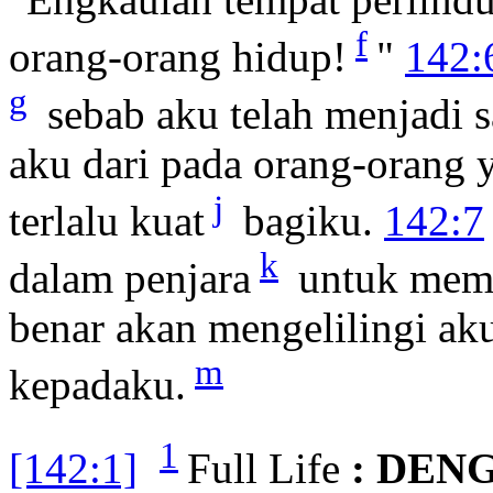
f
orang-orang hidup!
"
142:
g
sebab aku telah menjadi s
aku dari pada orang-orang 
j
terlalu kuat
bagiku.
142:7
k
dalam penjara
untuk mem
benar akan mengelilingi ak
m
kepadaku.
1
[142:1]
Full Life
: DEN