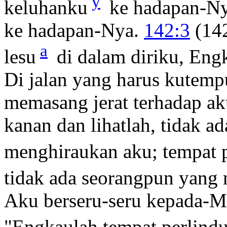
y
keluhanku
ke hadapan-Ny
ke hadapan-Nya.
142:3
(142
a
lesu
di dalam diriku, Eng
Di jalan yang harus kutem
memasang jerat terhadap a
kanan dan lihatlah, tidak a
menghiraukan aku; tempat p
tidak ada seorangpun yang 
Aku berseru-seru kepada-
"Engkaulah tempat perlind