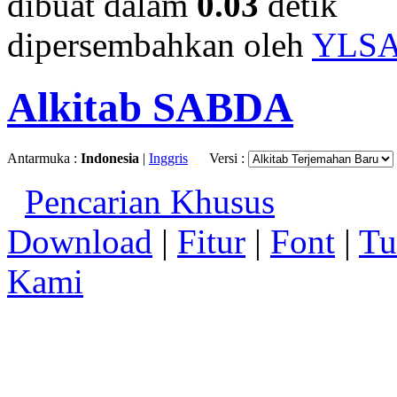
dibuat dalam
0.03
detik
dipersembahkan oleh
YLS
Alkitab SABDA
Antarmuka :
Indonesia
|
Inggris
Versi :
Pencarian Khusus
Download
|
Fitur
|
Font
|
Tu
Kami