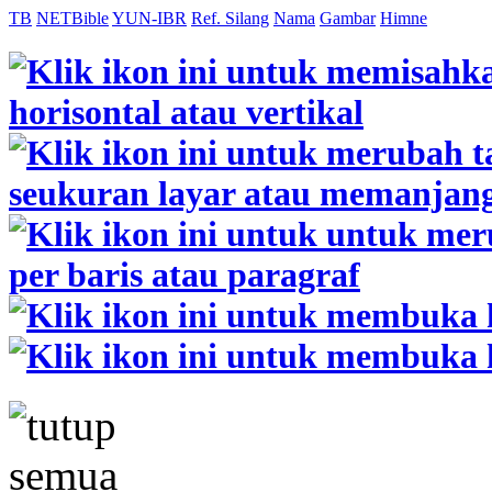
TB
NETBible
YUN-IBR
Ref. Silang
Nama
Gambar
Himne