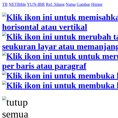
TB
NETBible
YUN-IBR
Ref. Silang
Nama
Gambar
Himne