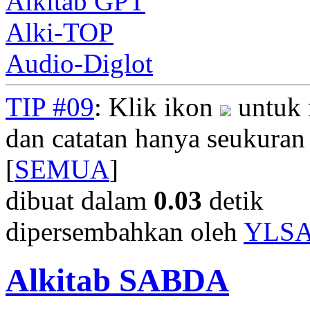
Alkitab GPT
Alki-TOP
Audio-Diglot
TIP #09
: Klik ikon
untuk 
dan catatan hanya seukuran
[
SEMUA
]
dibuat dalam
0.03
detik
dipersembahkan oleh
YLS
Alkitab SABDA