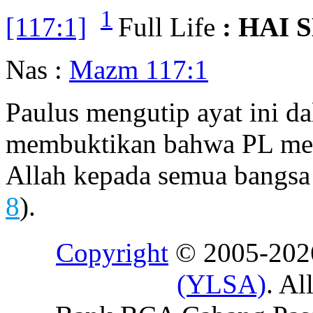
1
[117:1]
Full Life
: HAI
Nas :
Mazm 117:1
Paulus mengutip ayat ini d
membuktikan bahwa PL men
Allah kepada semua bangsa 
8
).
Copyright
© 2005-20
(YLSA)
. Al