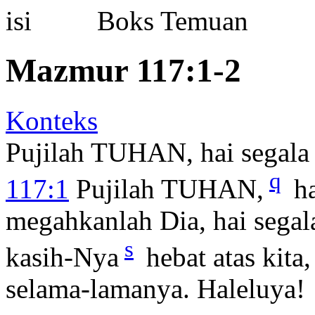
Boks Temuan
Mazmur 117:1-2
Konteks
Pujilah TUHAN, hai segala
q
117:1
Pujilah TUHAN,
ha
megahkanlah Dia, hai sega
s
kasih-Nya
hebat atas kit
selama-lamanya. Haleluya!