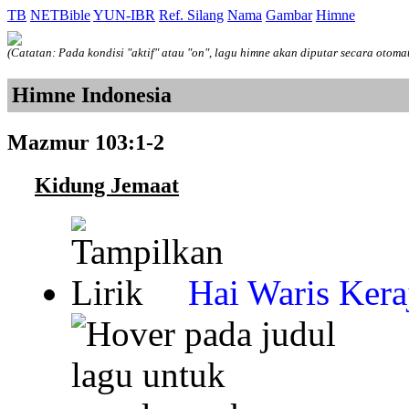
TB
NETBible
YUN-IBR
Ref. Silang
Nama
Gambar
Himne
(Catatan: Pada kondisi "aktif" atau "on", lagu himne akan diputar secara otoma
Himne Indonesia
Mazmur 103:1-2
Kidung Jemaat
Hai Waris Kera