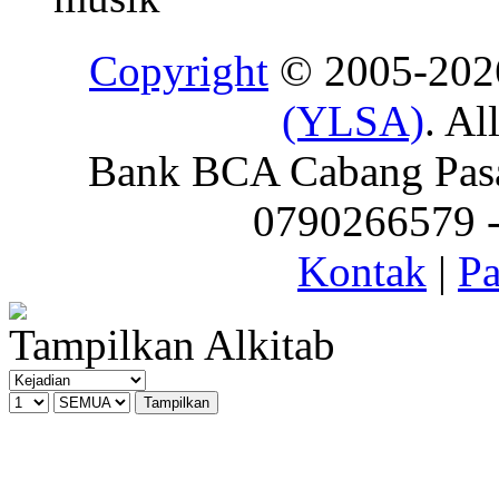
Copyright
© 2005-20
(YLSA)
. Al
Bank BCA Cabang Pasar
0790266579 - 
Kontak
|
Pa
Tampilkan Alkitab