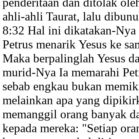
penderitaan
dan ditolak ole
ahli-ahli Taurat,
lalu dibun
8:32
Hal ini dikatakan-Nya 
Petrus menarik Yesus ke s
Maka berpalinglah Yesus d
murid-Nya Ia memarahi Pet
sebab engkau bukan memiki
melainkan apa yang dipikir
memanggil orang banyak da
kepada mereka:
"Setiap or