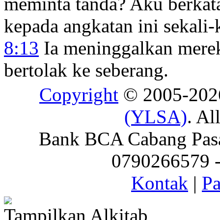
meminta tanda? Aku berka
kepada angkatan ini sekali-k
8:13
Ia meninggalkan mereka
bertolak ke seberang.
Copyright
© 2005-20
(YLSA)
. Al
Bank BCA Cabang Pasar
0790266579 - 
Kontak
|
Pa
Tampilkan Alkitab