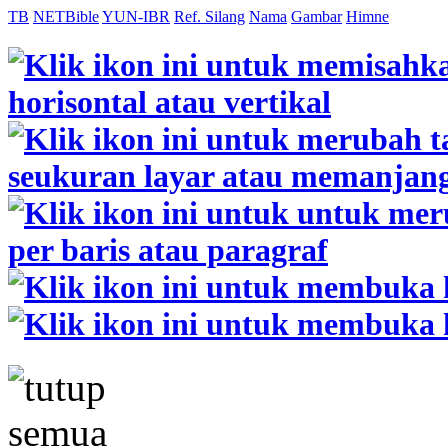
TB
NETBible
YUN-IBR
Ref. Silang
Nama
Gambar
Himne