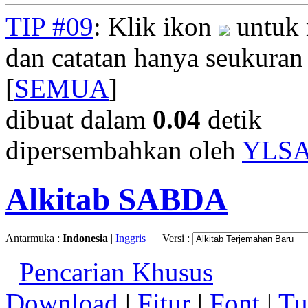
TIP #09
: Klik ikon
untuk 
dan catatan hanya seukuran
[
SEMUA
]
dibuat dalam
0.04
detik
dipersembahkan oleh
YLS
Alkitab SABDA
Antarmuka :
Indonesia
|
Inggris
Versi :
Pencarian Khusus
Download
|
Fitur
|
Font
|
Tu