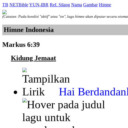
TB
NETBible
YUN-IBR
Ref. Silang
Nama
Gambar
Himne
(Catatan: Pada kondisi "aktif" atau "on", lagu himne akan diputar secara otoma
Himne Indonesia
Markus 6:39
Kidung Jemaat
Hai Berdandanl