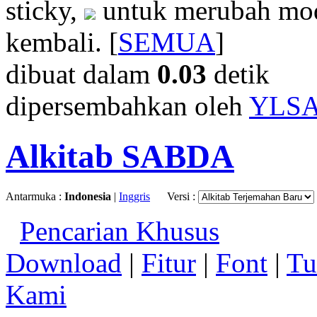
sticky,
untuk merubah mod
kembali. [
SEMUA
]
dibuat dalam
0.03
detik
dipersembahkan oleh
YLS
Alkitab SABDA
Antarmuka :
Indonesia
|
Inggris
Versi :
Pencarian Khusus
Download
|
Fitur
|
Font
|
Tu
Kami