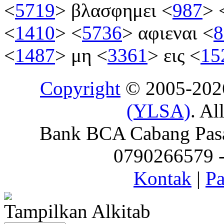
<
5719
>
βλασφημει
<
987
>
<
1410
>
<
5736
>
αφιεναι
<
8
<
1487
>
μη
<
3361
>
εις
<
15
Copyright
© 2005-20
(YLSA)
. Al
Bank BCA Cabang Pasar
0790266579 - 
Kontak
|
Pa
Tampilkan Alkitab