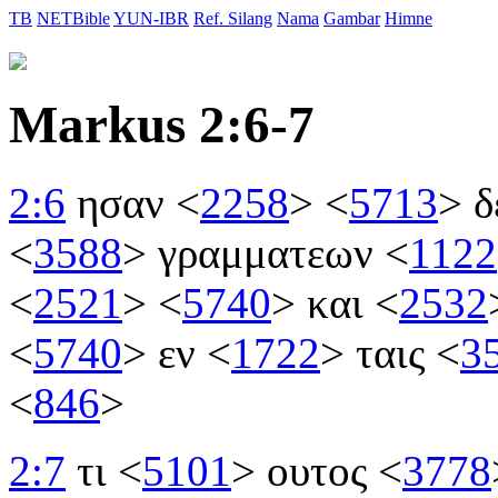
TB
NETBible
YUN-IBR
Ref. Silang
Nama
Gambar
Himne
Markus 2:6-7
2:6
ησαν
<
2258
>
<
5713
>
δ
<
3588
>
γραμματεων
<
1122
<
2521
>
<
5740
>
και
<
2532
<
5740
>
εν
<
1722
>
ταις
<
3
<
846
>
2:7
τι
<
5101
>
ουτος
<
3778