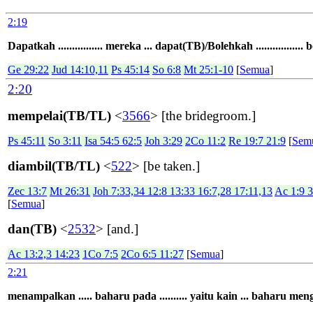
2:19
Dapatkah ................ mereka ... dapat(TB)/Bolehkah .................
Ge 29:22
Jud 14:10,11
Ps 45:14
So 6:8
Mt 25:1-10
[
Semua
]
2:20
mempelai(TB/TL)
<
3566
> [the bridegroom.]
Ps 45:11
So 3:11
Isa 54:5 62:5
Joh 3:29
2Co 11:2
Re 19:7 21:9
[
Sem
diambil(TB/TL)
<
522
> [be taken.]
Zec 13:7
Mt 26:31
Joh 7:33,34 12:8 13:33 16:7,28 17:11,13
Ac 1:9 3
[
Semua
]
dan(TB)
<
2532
> [and.]
Ac 13:2,3 14:23
1Co 7:5
2Co 6:5 11:27
[
Semua
]
2:21
menampalkan ..... baharu pada .......... yaitu kain ... baharu m