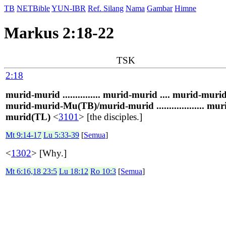
TB
NETBible
YUN-IBR
Ref. Silang
Nama
Gambar
Himne
Markus 2:18-22
TSK
2:18
murid-murid ............... murid-murid .... murid-murid .
murid-murid-Mu(TB)/murid-murid ................... mur
murid(TL)
<
3101
> [the disciples.]
Mt 9:14-17
Lu 5:33-39
[
Semua
]
<
1302
> [Why.]
Mt 6:16,18 23:5
Lu 18:12
Ro 10:3
[
Semua
]