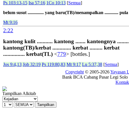
Ps 103:13-15
Isa 57:16
1Co 10:13
[
Semua
]
belum susut .............. yang baru(TB)/menampalkan ............ pu
Mt 9:16
2:22
kantong kulit ........... kantong ....... kantongnya .........
kantong(TB)/kerbat ............. kerbat ......... kerbat
............... kerbat(TL)
<
779
> [bottles.]
Jos 9:4,13
Job 32:19
Ps 119:80,83
Mt 9:17
Lu 5:37,38
[
Semua
]
Copyright
© 2005-2026
Yayasan
Bank BCA Cabang Pasar Legi Solo -
Kontak
Tampilkan Alkitab