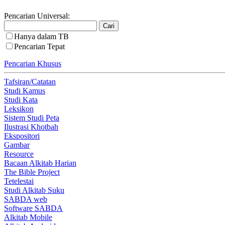
Pencarian Universal:
Hanya dalam TB
Pencarian Tepat
Pencarian Khusus
Tafsiran/Catatan
Studi Kamus
Studi Kata
Leksikon
Sistem Studi Peta
Ilustrasi Khotbah
Ekspositori
Gambar
Resource
Bacaan Alkitab Harian
The Bible Project
Tetelestai
Studi Alkitab Suku
SABDA web
Software SABDA
Alkitab Mobile