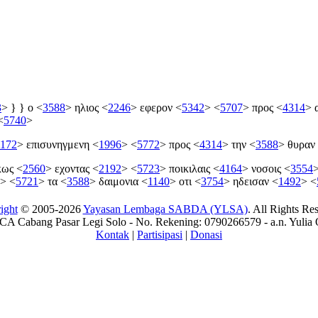
3
>
} } ο
<
3588
>
ηλιος
<
2246
>
εφερον
<
5342
>
<
5707
>
προς
<
4314
>
α
<
5740
>
172
>
επισυνηγμενη
<
1996
>
<
5772
>
προς
<
4314
>
την
<
3588
>
θυραν
κως
<
2560
>
εχοντας
<
2192
>
<
5723
>
ποικιλαις
<
4164
>
νοσοις
<
3554
>
<
5721
>
τα
<
3588
>
δαιμονια
<
1140
>
οτι
<
3754
>
ηδεισαν
<
1492
>
<
ight
© 2005-2026
Yayasan Lembaga SABDA (YLSA)
. All Rights Re
A Cabang Pasar Legi Solo - No. Rekening: 0790266579 - a.n. Yulia 
Kontak
|
Partisipasi
|
Donasi