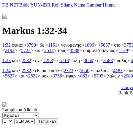
TB
NETBible
YUN-IBR
Ref. Silang
Nama
Gambar
Himne
Markus 1:32-34
1:32
οψιας
<
3798
>
δε
<
1161
>
γενομενης
<
1096
>
<
5637
>
οτε
<
375
<
2192
>
<
5723
>
και
<
2532
>
τους
<
3588
>
δαιμονιζομενους
<
1139
>
1:33
και
<
2532
>
ην
<
2258
>
<
5713
>
ολη
<
3650
>
η
<
3588
>
πολις
<
4
1:34
και
<
2532
>
εθεραπευσεν
<
2323
>
<
5656
>
πολλους
<
4183
>
κα
<
5627
>
και
<
2532
>
ουκ
<
3756
>
ηφιεν
<
863
>
<
5707
>
λαλειν
<
2980
Copyr
Bank BC
Tampilkan Alkitab