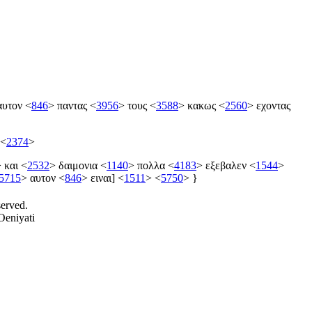
υτον
<
846
>
παντας
<
3956
>
τους
<
3588
>
κακως
<
2560
>
εχοντας
<
2374
>
>
και
<
2532
>
δαιμονια
<
1140
>
πολλα
<
4183
>
εξεβαλεν
<
1544
>
5715
>
αυτον
<
846
>
ειναι]
<
1511
>
<
5750
>
}
served.
Oeniyati