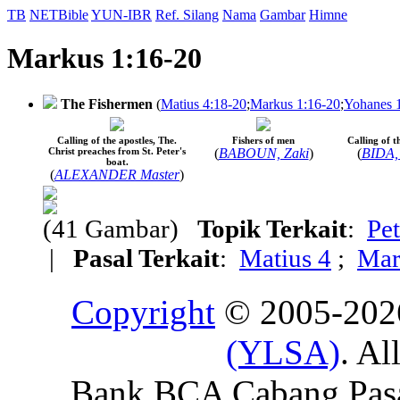
TB
NETBible
YUN-IBR
Ref. Silang
Nama
Gambar
Himne
Markus 1:16-20
The Fishermen
(
Matius 4:18-20
;
Markus 1:16-20
;
Yohanes 
Calling of the apostles, The.
Fishers of men
Calling of t
Christ preaches from St. Peter's
(
BABOUN, Zaki
)
(
BIDA,
boat.
(
ALEXANDER Master
)
(41 Gambar)
Topik Terkait
:
Pet
|
Pasal Terkait
:
Matius 4
;
Mar
Copyright
© 2005-20
(YLSA)
. Al
Bank BCA Cabang Pasar