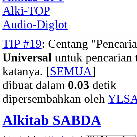
Alki-TOP
Audio-Diglot
TIP #19
: Centang "Pencari
Universal
untuk pencarian t
katanya. [
SEMUA
]
dibuat dalam
0.03
detik
dipersembahkan oleh
YLS
Alkitab SABDA