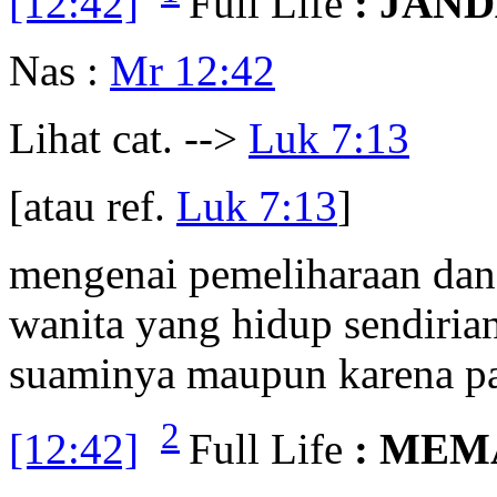
[12:42]
Full Life
: JAN
Nas :
Mr 12:42
Lihat cat. -->
Luk 7:13
[atau ref.
Luk 7:13
]
mengenai pemeliharaan dan 
wanita yang hidup sendirian
suaminya maupun karena p
2
[12:42]
Full Life
: MEM