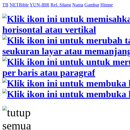
TB
NETBible
YUN-IBR
Ref. Silang
Nama
Gambar
Himne