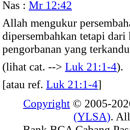
Nas :
Mr 12:42
Allah mengukur persembaha
dipersembahkan tetapi dari 
pengorbanan yang terkandu
(lihat cat. -->
Luk 21:1-4
).
[atau ref.
Luk 21:1-4
]
Copyright
© 2005-20
(YLSA)
. Al
Bank BCA Cabang Pasar