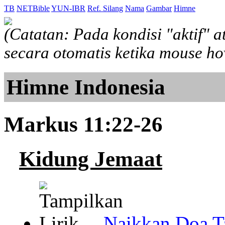
TB
NETBible
YUN-IBR
Ref. Silang
Nama
Gambar
Himne
(Catatan: Pada kondisi "aktif" 
secara otomatis ketika mouse h
Himne Indonesia
Markus 11:22-26
Kidung Jemaat
Naikkan Doa T