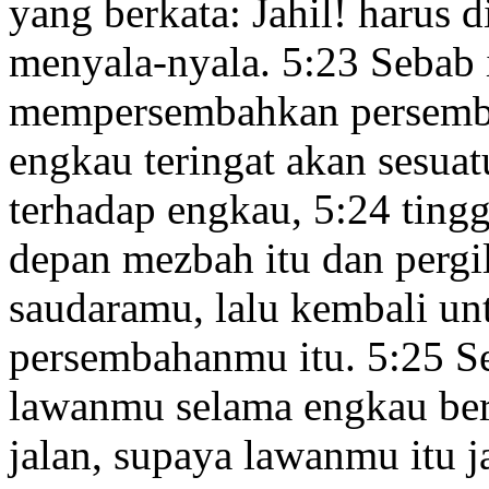
yang berkata: Jahil
! harus 
menyala-nyala.
5:23
Sebab 
mempersembahkan persemba
engkau teringat akan sesua
terhadap engkau,
5:24
ting
depan mezbah itu dan pergi
saudaramu, lalu kembali 
persembahanmu itu.
5:25
S
lawanmu selama engkau ber
jalan, supaya lawanmu itu