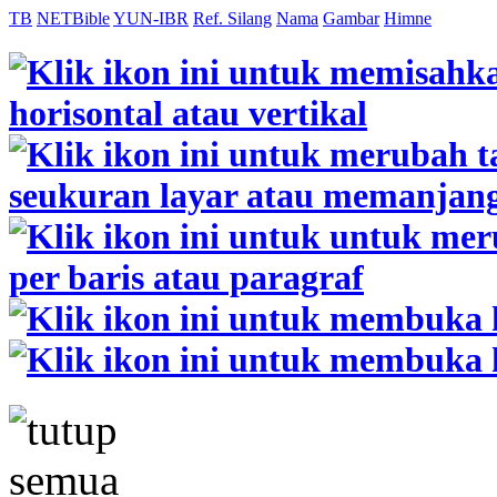
TB
NETBible
YUN-IBR
Ref. Silang
Nama
Gambar
Himne