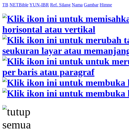
TB
NETBible
YUN-IBR
Ref. Silang
Nama
Gambar
Himne