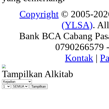
Copyright
© 2005-20
(YLSA)
. Al
Bank BCA Cabang Pasar
0790266579 - 
Kontak
|
Pa
Tampilkan Alkitab