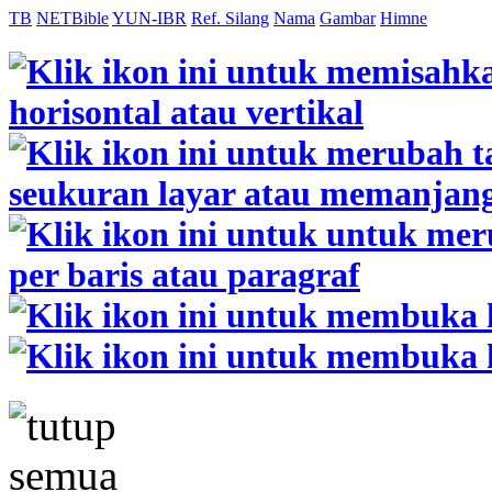
TB
NETBible
YUN-IBR
Ref. Silang
Nama
Gambar
Himne