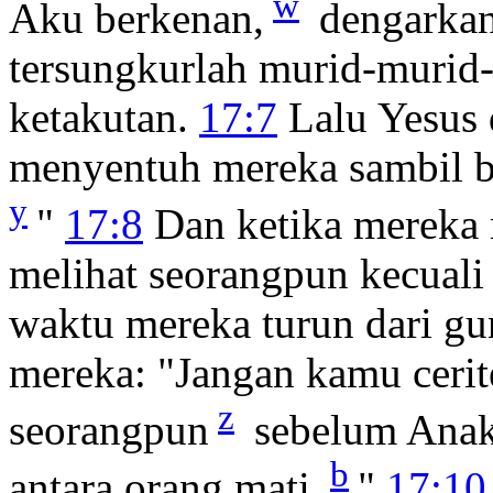
w
Aku berkenan,
dengarkan
tersungkurlah murid-murid
ketakutan.
17:7
Lalu Yesus 
menyentuh mereka sambil b
y
"
17:8
Dan ketika mereka 
melihat seorangpun kecuali 
waktu mereka turun dari gu
mereka:
"Jangan kamu cerit
z
seorangpun
sebelum Anak
b
antara orang mati.
"
17:10