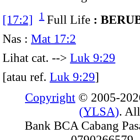
1
[17:2]
Full Life
: BERU
Nas :
Mat 17:2
Lihat cat. -->
Luk 9:29
[atau ref.
Luk 9:29
]
Copyright
© 2005-20
(YLSA)
. Al
Bank BCA Cabang Pasar
0790266579 - 