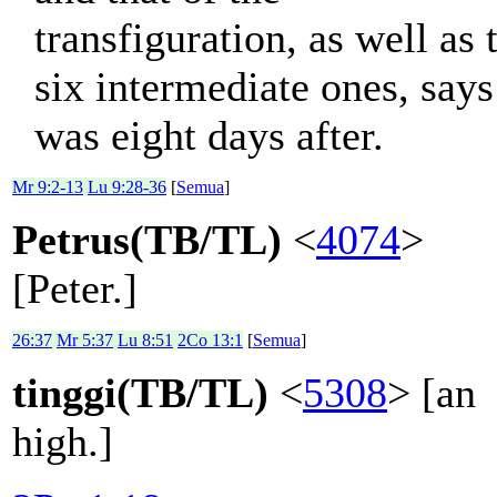
transfiguration, as well as 
six intermediate ones, says 
was eight days after.
Mr 9:2-13
Lu 9:28-36
[
Semua
]
Petrus(TB/TL)
<
4074
>
[Peter.]
26:37
Mr 5:37
Lu 8:51
2Co 13:1
[
Semua
]
tinggi(TB/TL)
<
5308
> [an
high.]