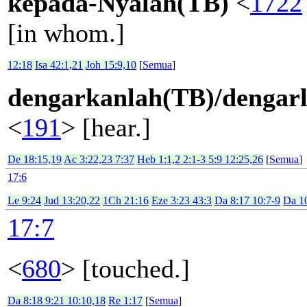
kepada-Nyalah(TB)
<
1722
[in whom.]
12:18
Isa 42:1,21
Joh 15:9,10
[
Semua
]
dengarkanlah(TB)/dengar
<
191
> [hear.]
De 18:15,19
Ac 3:22,23 7:37
Heb 1:1,2 2:1-3 5:9 12:25,26
[
Semua
]
17:6
Le 9:24
Jud 13:20,22
1Ch 21:16
Eze 3:23 43:3
Da 8:17 10:7-9
Da 1
17:7
<
680
> [touched.]
Da 8:18 9:21 10:10,18
Re 1:17
[
Semua
]