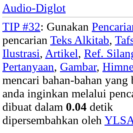
Audio-Diglot
TIP #32
: Gunakan
Pencari
pencarian
Teks Alkitab
,
Taf
Ilustrasi
,
Artikel
,
Ref. Silan
Pertanyaan
,
Gambar
,
Himn
mencari bahan-bahan yang b
anda inginkan melalui penc
dibuat dalam
0.04
detik
dipersembahkan oleh
YLS