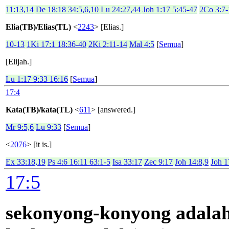
11:13,14
De 18:18 34:5,6,10
Lu 24:27,44
Joh 1:17 5:45-47
2Co 3:7-
Elia(TB)/Elias(TL)
<
2243
> [Elias.]
10-13
1Ki 17:1 18:36-40
2Ki 2:11-14
Mal 4:5
[
Semua
]
[Elijah.]
Lu 1:17 9:33 16:16
[
Semua
]
17:4
Kata(TB)/kata(TL)
<
611
> [answered.]
Mr 9:5,6
Lu 9:33
[
Semua
]
<
2076
> [it is.]
Ex 33:18,19
Ps 4:6 16:11 63:1-5
Isa 33:17
Zec 9:17
Joh 14:8,9
Joh 1
17:5
sekonyong-konyong adalah ..