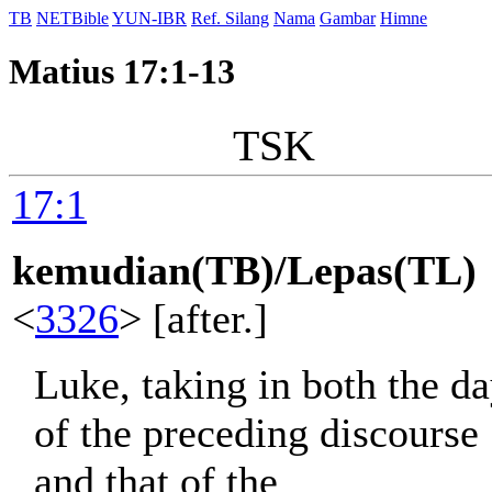
TB
NETBible
YUN-IBR
Ref. Silang
Nama
Gambar
Himne
Matius 17:1-13
TSK
17:1
kemudian(TB)/Lepas(TL)
<
3326
> [after.]
Luke, taking in both the d
of the preceding discourse
and that of the