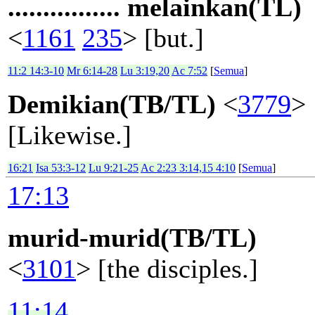
................ melainkan(TL)
<
1161
235
> [but.]
11:2 14:3-10
Mr 6:14-28
Lu 3:19,20
Ac 7:52
[
Semua
]
Demikian(TB/TL)
<
3779
>
[Likewise.]
16:21
Isa 53:3-12
Lu 9:21-25
Ac 2:23 3:14,15 4:10
[
Semua
]
17:13
murid-murid(TB/TL)
<
3101
> [the disciples.]
11:14