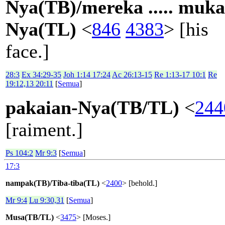
Nya(TB)/mereka ..... muka
Nya(TL)
<
846
4383
> [his
face.]
28:3
Ex 34:29-35
Joh 1:14 17:24
Ac 26:13-15
Re 1:13-17 10:1
Re
19:12,13 20:11
[
Semua
]
pakaian-Nya(TB/TL)
<
244
[raiment.]
Ps 104:2
Mr 9:3
[
Semua
]
17:3
nampak(TB)/Tiba-tiba(TL)
<
2400
> [behold.]
Mr 9:4
Lu 9:30,31
[
Semua
]
Musa(TB/TL)
<
3475
> [Moses.]