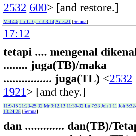
2532
600
> [and restore.]
Mal 4:6
Lu 1:16,17 3:3-14
Ac 3:21
[
Semua
]
17:12
tetapi .... mengenal dikena
........ juga(TB)/maka
................ juga(TL)
<
2532
1921
> [and they.]
11:9-15 21:23-25,32
Mr 9:12,13 11:30-32
Lu 7:33
Joh 1:11
Joh 5:32
13:24-28
[
Semua
]
dan ............. dan(TB)/Teta