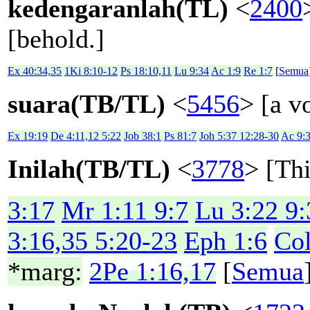
kedengaranlah(TL)
<
2400
[behold.]
Ex 40:34,35
1Ki 8:10-12
Ps 18:10,11
Lu 9:34
Ac 1:9
Re 1:7
[
Semua
suara(TB/TL)
<
5456
> [a v
Ex 19:19
De 4:11,12 5:22
Job 38:1
Ps 81:7
Joh 5:37 12:28-30
Ac 9:3
Inilah(TB/TL)
<
3778
> [Thi
3:17
Mr 1:11 9:7
Lu 3:22 9:
3:16,35 5:20-23
Eph 1:6
Col
*marg:
2Pe 1:16,17
[
Semua