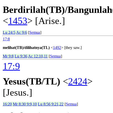
Berdirilah(TB)/Bangunla
<
1453
> [Arise.]
Lu 24:5
Ac 9:6
[
Semua
]
17:8
melihat(TB)/dilihatnya(TL)
<
1492
> [they saw.]
Mr 9:8
Lu 9:36
Ac 12:10,11
[
Semua
]
17:9
Yesus(TB/TL)
<
2424
>
[Jesus.]
16:20
Mr 8:30 9:9,10
Lu 8:56 9:21,22
[
Semua
]