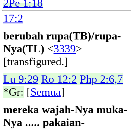
2Pe 1:18
17:2
berubah rupa(TB)/rupa-
Nya(TL)
<
3339
>
[transfigured.]
Lu 9:29
Ro 12:2
Php 2:6,7
*Gr:
[
Semua
]
mereka wajah-Nya muka-
Nya ..... pakaian-