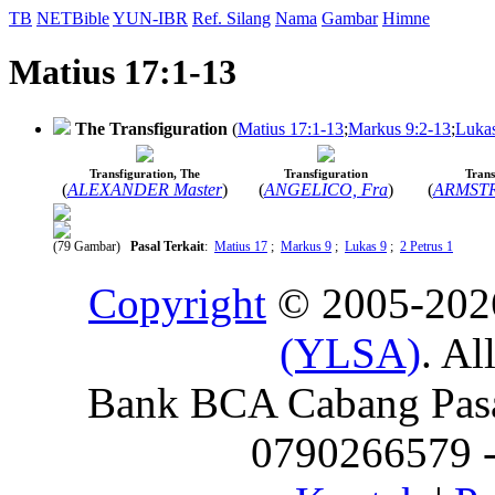
TB
NETBible
YUN-IBR
Ref. Silang
Nama
Gambar
Himne
Matius 17:1-13
The Transfiguration
(
Matius 17:1-13
;
Markus 9:2-13
;
Lukas
Transfiguration, The
Transfiguration
Trans
(
ALEXANDER Master
)
(
ANGELICO, Fra
)
(
ARMSTR
(79 Gambar)
Pasal Terkait
:
Matius 17
;
Markus 9
;
Lukas 9
;
2 Petrus 1
Copyright
© 2005-20
(YLSA)
. Al
Bank BCA Cabang Pasar
0790266579 - 