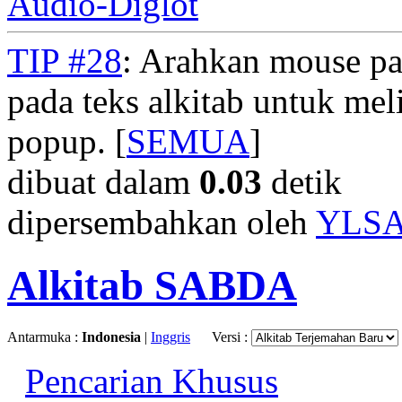
Audio-Diglot
TIP #28
: Arahkan mouse pad
pada teks alkitab untuk meli
popup. [
SEMUA
]
dibuat dalam
0.03
detik
dipersembahkan oleh
YLS
Alkitab SABDA
Antarmuka :
Indonesia
|
Inggris
Versi :
Pencarian Khusus