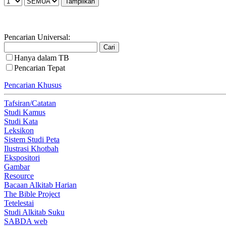
Pencarian Universal:
Hanya dalam TB
Pencarian Tepat
Pencarian Khusus
Tafsiran/Catatan
Studi Kamus
Studi Kata
Leksikon
Sistem Studi Peta
Ilustrasi Khotbah
Ekspositori
Gambar
Resource
Bacaan Alkitab Harian
The Bible Project
Tetelestai
Studi Alkitab Suku
SABDA web