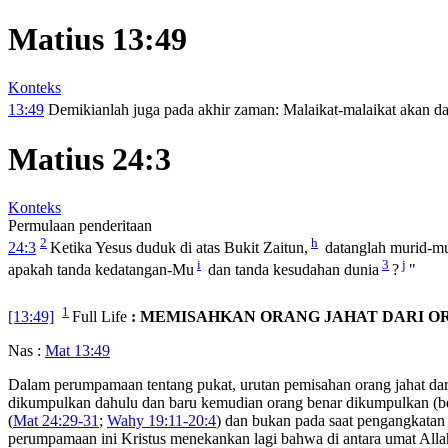
Matius 13:49
Konteks
13:49
Demikianlah juga pada akhir zaman: Malaikat-malaikat akan da
Matius 24:3
Konteks
Permulaan penderitaan
2
h
24:3
Ketika Yesus duduk di atas Bukit Zaitun,
datanglah murid-mu
i
3
j
apakah tanda kedatangan-Mu
dan tanda kesudahan dunia
?
"
1
[13:49]
Full Life
: MEMISAHKAN ORANG JAHAT DARI O
Nas :
Mat 13:49
Dalam perumpamaan tentang pukat, urutan pemisahan orang jahat da
dikumpulkan dahulu dan baru kemudian orang benar dikumpulkan (
(
Mat 24:29-31
;
Wahy 19:11-20:4
) dan bukan pada saat pengangkatan j
perumpamaan ini Kristus menekankan lagi bahwa di antara umat All