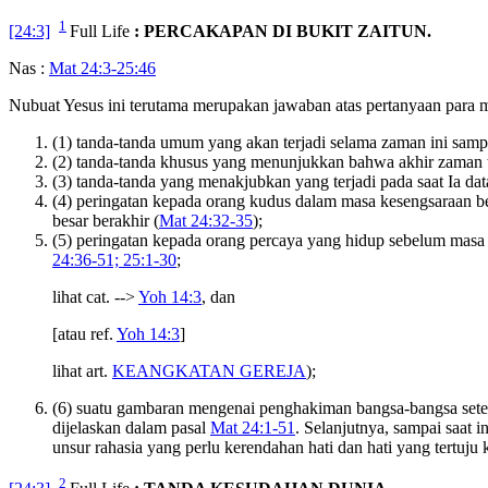
1
[24:3]
Full Life
: PERCAKAPAN DI BUKIT ZAITUN.
Nas :
Mat 24:3-25:46
Nubuat Yesus ini terutama merupakan jawaban atas pertanyaan par
(1) tanda-tanda umum yang akan terjadi selama zaman ini samp
(2) tanda-tanda khusus yang menunjukkan bahwa akhir zaman te
(3) tanda-tanda yang menakjubkan yang terjadi pada saat Ia da
(4) peringatan kepada orang kudus dalam masa kesengsaraan be
besar berakhir (
Mat 24:32-35
);
(5) peringatan kepada orang percaya yang hidup sebelum masa k
24:36-51; 25:1-30
;
lihat cat. -->
Yoh 14:3
, dan
[atau ref.
Yoh 14:3
]
lihat art.
KEANGKATAN GEREJA
);
(6) suatu gambaran mengenai penghakiman bangsa-bangsa setel
dijelaskan dalam pasal
Mat 24:1-51
. Selanjutnya, sampai saat
unsur rahasia yang perlu kerendahan hati dan hati yang tertuj
2