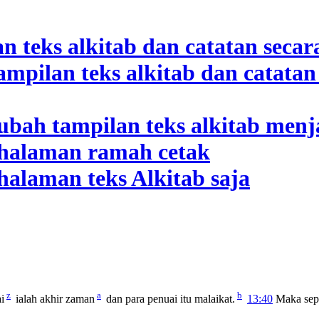
z
a
b
i
ialah akhir zaman
dan para penuai itu malaikat.
13:40
Maka sepe