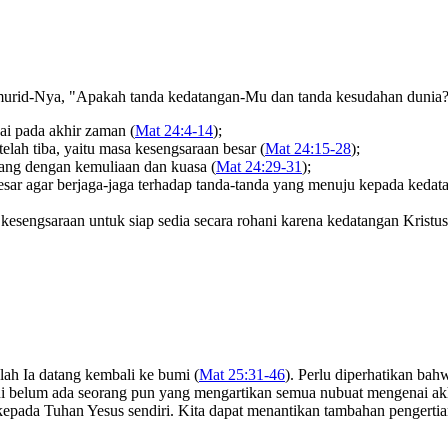
a murid-Nya, "Apakah tanda kedatangan-Mu dan tanda kesudahan dunia
ai pada akhir zaman (
Mat 24:4-14
);
lah tiba, yaitu masa kesengsaraan besar (
Mat 24:15-28
);
tang dengan kemuliaan dan kuasa (
Mat 24:29-31
);
sar agar berjaga-jaga terhadap tanda-tanda yang menuju kepada kedata
esengsaraan untuk siap sedia secara rohani karena kedatangan Kristus
ah Ia datang kembali ke bumi (
Mat 25:31-46
). Perlu diperhatikan ba
 ini belum ada seorang pun yang mengartikan semua nubuat mengenai a
u kepada Tuhan Yesus sendiri. Kita dapat menantikan tambahan pengerti