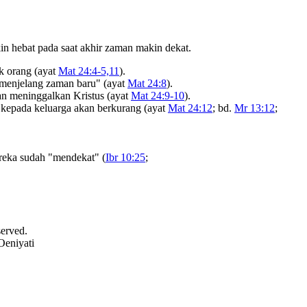
akin hebat pada saat akhir zaman makin dekat.
k orang (ayat
Mat 24:4-5,11
).
 menjelang zaman baru" (ayat
Mat 24:8
).
an meninggalkan Kristus (ayat
Mat 24:9-10
).
 kepada keluarga akan berkurang (ayat
Mat 24:12
; bd.
Mr 13:12
;
reka sudah "mendekat" (
Ibr 10:25
;
served.
Oeniyati