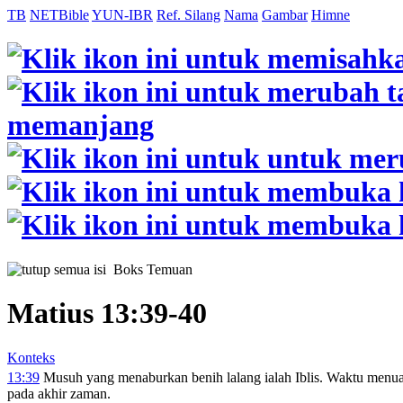
TB
NETBible
YUN-IBR
Ref. Silang
Nama
Gambar
Himne
Boks Temuan
Matius 13:39-40
Konteks
13:39
Musuh yang menaburkan benih lalang ialah Iblis. Waktu menua
pada akhir zaman.