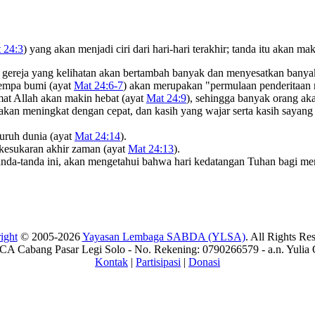
 24:3
) yang akan menjadi ciri dari hari-hari terakhir; tanda itu akan m
 gereja yang kelihatan akan bertambah banyak dan menyesatkan banya
gempa bumi (ayat
Mat 24:6-7
) akan merupakan "permulaan penderitaan
mat Allah akan makin hebat (ayat
Mat 24:9
), sehingga banyak orang ak
kan meningkat dengan cepat, dan kasih yang wajar serta kasih sayang
eluruh dunia (ayat
Mat 24:14
).
kesukaran akhir zaman (ayat
Mat 24:13
).
anda-tanda ini, akan mengetahui bahwa hari kedatangan Tuhan bagi me
ight
© 2005-2026
Yayasan Lembaga SABDA (YLSA)
. All Rights Re
A Cabang Pasar Legi Solo - No. Rekening: 0790266579 - a.n. Yulia 
Kontak
|
Partisipasi
|
Donasi