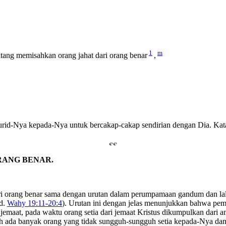
1
m
tang memisahkan orang jahat dari orang benar
,
rid-Nya kepada-Nya untuk bercakap-cakap sendirian dengan Dia. Kata 
RANG BENAR.
ri orang benar sama dengan urutan dalam perumpamaan gandum dan la
bd.
Wahy 19:11-20:4
). Urutan ini dengan jelas menunjukkan bahwa pemi
emaat, pada waktu orang setia dari jemaat Kristus dikumpulkan dari ant
ah ada banyak orang yang tidak sungguh-sungguh setia kepada-Nya da