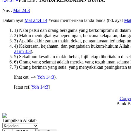
[24:3]
Full Life
: TANDA KESUDAHAN DUNIA.
Nas :
Mat 24:3
Dalam ayat
Mat 24:4-14
Yesus memberikan tanda-tanda (bd. ayat
Mat
1) Nabi palsu dan orang beragama yang berkompromi di dalam
2) Makin meningkatnya peperangan, bencana kelaparan, dan 
3) Apabila akhir zaman makin dekat, penganiayaan terhadap u
4) Kekerasan, kejahatan, dan pengabaian hukum-hukum Allah a
2Tim 3:3
).
5) Sekalipun kesulitan makin hebat, Injil tetap diberitakan di s
6) Orang yang selamat adalah mereka yang teguh iman selama 
7) Orang beriman yang setia, yang menyaksikan peningkatan t
lihat cat. -->
Yoh 14:3
).
[atau ref.
Yoh 14:3
]
Copyr
Bank BC
Tampilkan Alkitab