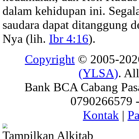
dalam kehidupan ini. Segal
saudara dapat ditanggung d
Nya (lih.
Ibr 4:16
).
Copyright
© 2005-20
(YLSA)
. Al
Bank BCA Cabang Pasar
0790266579 - 
Kontak
|
Pa
Tampilkan Alkitab