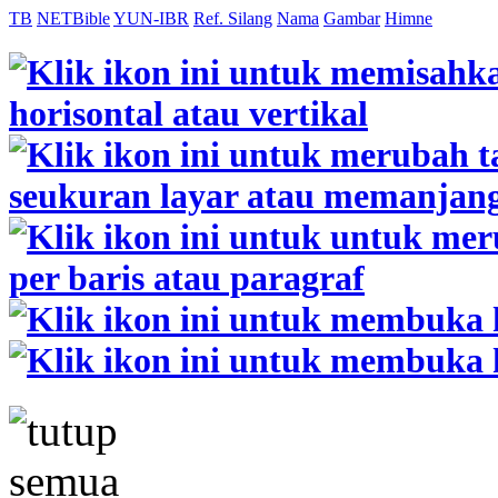
TB
NETBible
YUN-IBR
Ref. Silang
Nama
Gambar
Himne