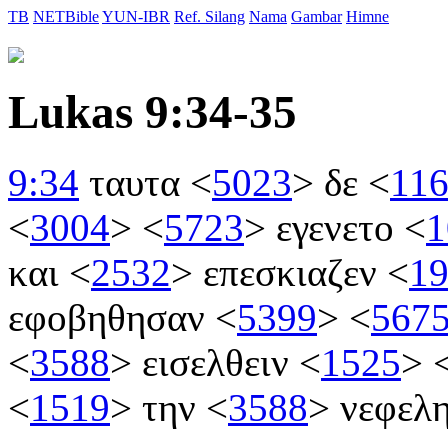
TB
NETBible
YUN-IBR
Ref. Silang
Nama
Gambar
Himne
Lukas 9:34-35
9:34
ταυτα
<
5023
>
δε
<
11
<
3004
>
<
5723
>
εγενετο
<
1
και
<
2532
>
επεσκιαζεν
<
1
εφοβηθησαν
<
5399
>
<
567
<
3588
>
εισελθειν
<
1525
>
<
1519
>
την
<
3588
>
νεφελ