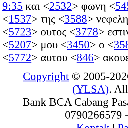
9:35
και
<
2532
>
φωνη
<
54
<
1537
>
της
<
3588
>
νεφελ
<
5723
>
ουτος
<
3778
>
εστι
<
5207
>
μου
<
3450
>
ο
<
35
<
5772
>
αυτου
<
846
>
ακου
Copyright
© 2005-20
(YLSA)
. Al
Bank BCA Cabang Pasar
0790266579 - 
Kontak
|
Pa