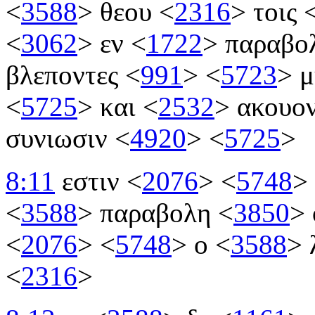
<
3588
>
θεου
<
2316
>
τοις
<
3062
>
εν
<
1722
>
παραβο
βλεποντες
<
991
>
<
5723
>
μ
<
5725
>
και
<
2532
>
ακουο
συνιωσιν
<
4920
>
<
5725
>
8:11
εστιν
<
2076
>
<
5748
>
<
3588
>
παραβολη
<
3850
>
<
2076
>
<
5748
>
ο
<
3588
>
<
2316
>