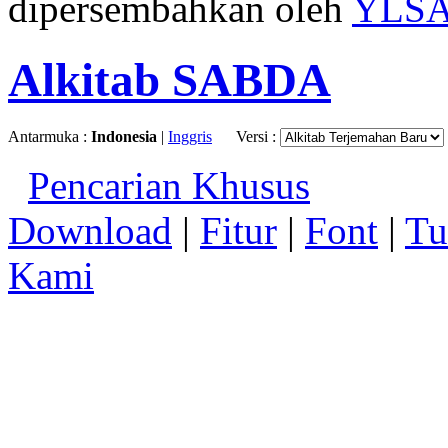
dipersembahkan oleh
YLS
Alkitab SABDA
Antarmuka :
Indonesia
|
Inggris
Versi :
Pencarian Khusus
Download
|
Fitur
|
Font
|
Tu
Kami