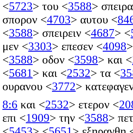
<
5723
>
του
<
3588
>
σπειρ
σπορον
<
4703
>
αυτου
<
84
<
3588
>
σπειρειν
<
4687
>
<
μεν
<
3303
>
επεσεν
<
4098
>
<
3588
>
οδον
<
3598
>
και
<
<
5681
>
και
<
2532
>
τα
<
35
ουρανου
<
3772
>
κατεφαγε
8:6
και
<
2532
>
ετερον
<
20
επι
<
1909
>
την
<
3588
>
πε
<
5453
>
<
5651
>
εξηρανθη