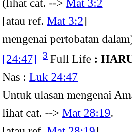
(lihat cat. -->
Mat 3:2
[atau ref.
Mat 3:2
]
mengenai pertobatan dalam)
3
[24:47]
Full Life
: HAR
Nas :
Luk 24:47
Untuk ulasan mengenai Am
lihat cat. -->
Mat 28:19
.
[atau ref.
Mat 28:19
]