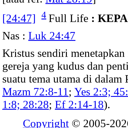
4
[24:47]
Full Life
: KEP
Nas :
Luk 24:47
Kristus sendiri menetapkan 
gereja yang kudus dan pent
suatu tema utama di dalam 
Mazm 72:8-11
;
Yes 2:3; 45
1:8; 28:28
;
Ef 2:14-18
).
Copyright
© 2005-20