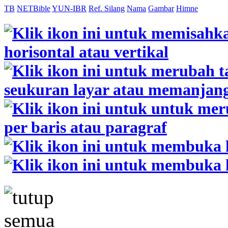
TB
NETBible
YUN-IBR
Ref. Silang
Nama
Gambar
Himne