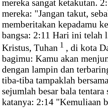
mereka sangat ketakutan.
2
mereka: "Jangan takut,
seba
memberitakan kepadamu kes
bangsa:
2:11
Hari ini telah 
1
Kristus,
Tuhan
,
di kota D
bagimu: Kamu akan menjum
dengan lampin dan terbarin
tiba-tiba tampaklah bersam
sejumlah besar bala tentara
katanya:
2:14
"Kemuliaan ba