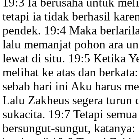
19:3
Ia berusaha untuk meli
tetapi ia tidak berhasil ka
pendek.
19:4
Maka berlaril
lalu memanjat pohon ara
unt
lewat di situ.
19:5
Ketika Ye
melihat ke atas dan berkata
sebab hari ini Aku harus 
Lalu Zakheus segera turun
sukacita.
19:7
Tetapi semua 
bersungut-sungut, katanya