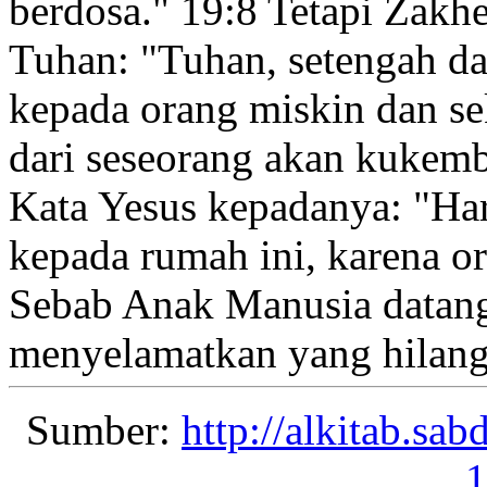
berdosa.
"
19:8
Tetapi Zakhe
Tuhan:
"Tuhan, setengah da
kepada orang miskin
dan se
dari seseorang akan kukemba
Kata Yesus kepadanya:
"Har
kepada rumah ini, karena o
Sebab Anak Manusia datang
menyelamatkan yang hilang
Sumber:
http://alkitab.sa
1