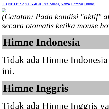
TB
NETBible
YUN-IBR
Ref. Silang
Nama
Gambar
Himne
(Catatan: Pada kondisi "aktif" 
secara otomatis ketika mouse h
Himne Indonesia
Tidak ada Himne Indonesia 
ini.
Himne Inggris
Tidak ada Himne Inggris yan