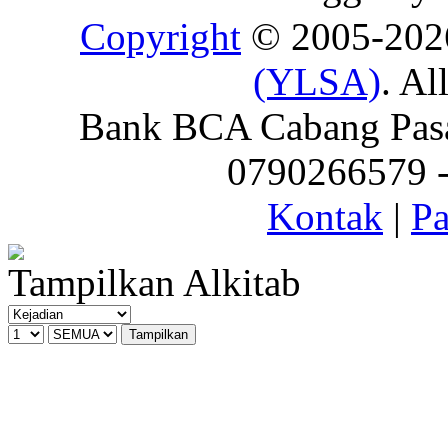
Copyright
© 2005-20
(YLSA)
. Al
Bank BCA Cabang Pasar
0790266579 - 
Kontak
|
Pa
Tampilkan Alkitab